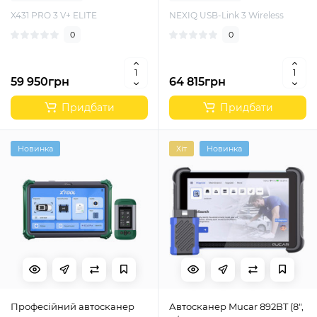
X431 PRO 3 V+ ELITE
NEXIQ USB-Link 3 Wireless
0
0
59 950грн
64 815грн
Придбати
Придбати
Новинка
Хіт
Новинка
Професійний автосканер
Автосканер Mucar 892BT (8",