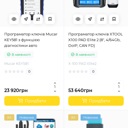
Програматор ключів Mucar
Програматор ключів XTOOL
KEY581 з функцією
X100 PAD Elite 2 (8", 4/64Gb,
діагностики авто
DoIP, CAN FD)
В наявності
В наявності
Mucar KEY581
X-100 PAD Elite2
0
0
23 920грн
53 640грн
Придбати
Придбати
Хіт
Новинка
Хіт
Новинка