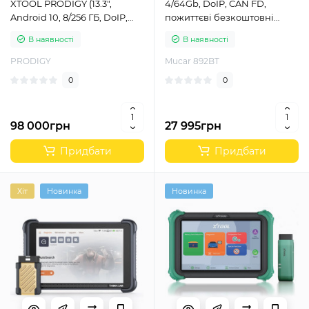
XTOOL PRODIGY (13.3″,
4/64Gb, DoIP, CAN FD,
Android 10, 8/256 ГБ, DoIP,
пожиттєві безкоштовні
CAN FD, ADAS)
оновлення)
В наявності
В наявності
PRODIGY
Mucar 892BT
0
0
98 000грн
27 995грн
Придбати
Придбати
Хіт
Новинка
Новинка