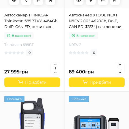
Автосканер THINKCAR
Автосканер XTOOL NEXT
Thinkscan 689BT (8", 4/64Gb,
N9EV 2 (10", 4/128Gb, DoIP,
DoIP, CAN FD, пожиттєві
CAN FD, J2534) для легкових
безкоштовні оновлення)
авто та електромобілів
В наявності
В наявності
Thinkscan 689BT
N9EV 2
0
0
27 995грн
89 400грн
Придбати
Придбати
Новинка
Новинка