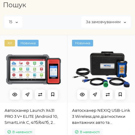
Пошук
15
За замовчуванням
Хіт
Новинка
Новинка
Автосканер Launch X431
Автосканер NEXIQ USB-Link
PRO 3 V+ ELITE (Android 10,
3 Wireless для діагностики
SmartLink C, 4Гб/64Гб, 2
вантажних авто та
роки безкоштовних
спецтехніки
В наявності
В наявності
оновлень)