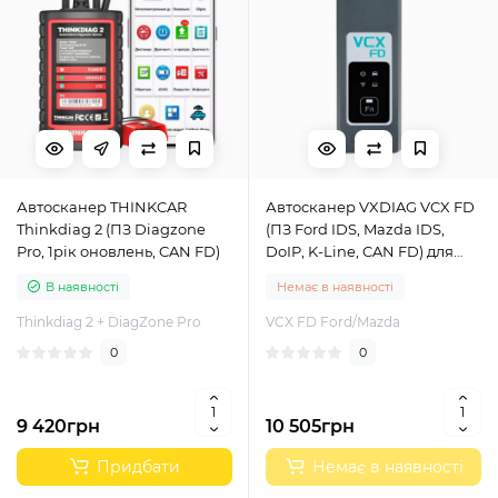
Автосканер THINKCAR
Автосканер VXDIAG VCX FD
Thinkdiag 2 (ПЗ Diagzone
(ПЗ Ford IDS, Mazda IDS,
Pro, 1рік оновлень, CAN FD)
DoIP, K-Line, CAN FD) для
діагностики Ford, Mazda
В наявності
Немає в наявності
Thinkdiag 2 + DiagZone Pro
VCX FD Ford/Mazda
0
0
9 420грн
10 505грн
Придбати
Немає в наявності