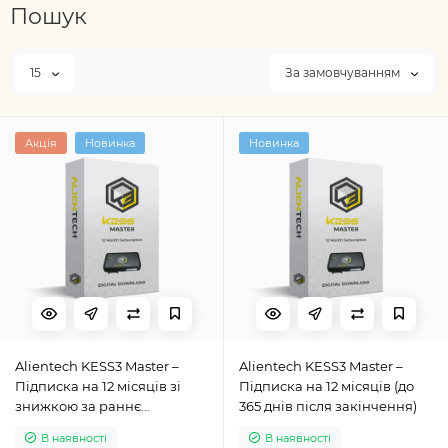
Пошук
15
За замовчуванням
Акція
Новинка
Новинка
Alientech KESS3 Master –
Alientech KESS3 Master –
Підписка на 12 місяців зі
Підписка на 12 місяців (до
знижкою за раннє
365 днів після закінчення)
продовження
В наявності
В наявності