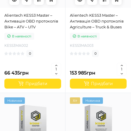
Alientech KESS3 Master –
Alientech KESS3 Master –
Активація OBD протоколів
Активація OBD протоколів
Bike – ATV – UTV
Agriculture – Truck & Buses
В наявності
В наявності
KESS3MA002
KESS3MA003
0
0
66 435грн
153 985грн
Придбати
Придбати
Новинка
Хіт
Новинка