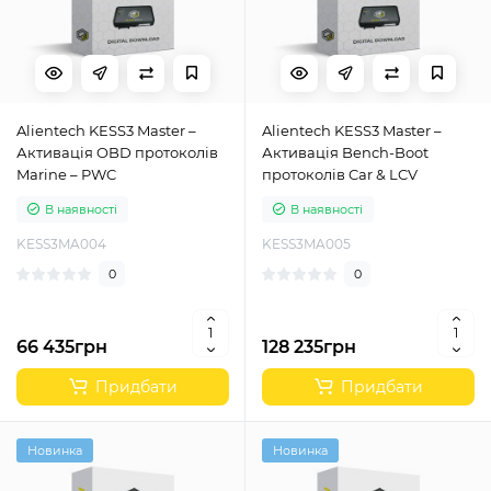
Alientech KESS3 Master –
Alientech KESS3 Master –
Активація OBD протоколів
Активація Bench-Boot
Marine – PWC
протоколів Car & LCV
В наявності
В наявності
KESS3MA004
KESS3MA005
0
0
66 435грн
128 235грн
Придбати
Придбати
Новинка
Новинка