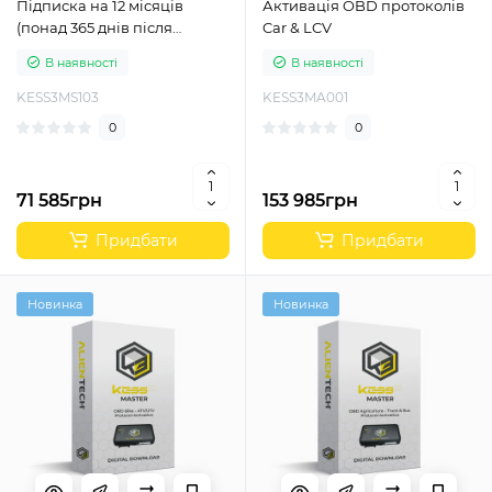
Підписка на 12 місяців
Активація OBD протоколів
(понад 365 днів після
Car & LCV
закінчення)
В наявності
В наявності
KESS3MS103
KESS3MA001
0
0
71 585грн
153 985грн
Придбати
Придбати
Новинка
Новинка