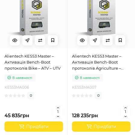
Alientech KESS3 Master –
Alientech KESS3 Master –
Активація Bench-Boot
Активація Bench-Boot
протоколів Bike – ATV – UTV
протоколів Agriculture –
Truck & Buses
В наявності
В наявності
KESS3MA006
KESS3MA007
0
0
45 835грн
128 235грн
Придбати
Придбати