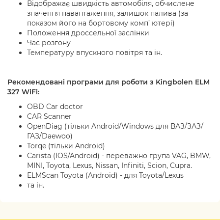
Відображає швидкість автомобіля, обчислене
значення навантаження, залишок палива (за
показом його на бортовому комп’ ютері)
Положення дроссельної заслінки
Час розгону
Температуру впускного повітря та ін.
Рекомендовані програми для роботи з Kingbolen ELM
327 WiFi:
OBD Car doctor
CAR Scanner
OpenDiag (тільки Android/Windows для ВАЗ/ЗАЗ/
ГАЗ/Daewoo)
Torqe (тільки Android)
Carista (IOS/Android) - переважно група VAG, BMW,
MINI, Toyota, Lexus, Nissan, Infiniti, Scion, Cupra.
ELMScan Toyota (Android) - для Toyota/Lexus
та ін.