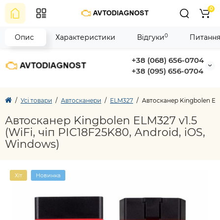
0
0
Опис
Характеристики
Відгуки
Питання
+38 (068) 656-0704
+38 (095) 656-0704
Усі товари
Автосканери
ELM327
Автосканер Kingbolen ELM
Автосканер Kingbolen ELM327 v1.5
(WiFi, чіп PIC18F25K80, Android, iOS,
Windows)
Хіт
Новинка