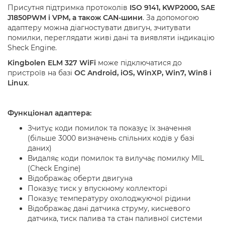
Присутня підтримка протоколів
ISO 9141, KWP2000, SAE
J1850PWM і VPM, а також CAN-шини
. За допомогою
адаптеру можна діагностувати двигун, зчитувати
помилки, переглядати живі дані та виявляти індикацію
Sheck Engine.
Kingbolen ELM 327 WiFi
може підключатися до
пристроїв на базі
ОС Android, iOS, WinXP, Win7, Win8 і
Linux
.
Функціонал адаптера:
Зчитує коди помилок та показує їх значення
(більше 3000 визначень спільних кодів у базі
даних)
Видаляє коди помилок та вилучає помилку MIL
(Check Engine)
Відображає оберти двигуна
Показує тиск у впускному коллекторі
Показує температуру охолоджуючої рідини
Відображає дані датчика струму, кисневого
датчика, тиск палива та стан паливної системи