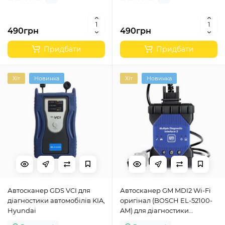
490грн
490грн
Придбати
Придбати
Хіт
Новинка
Хіт
Новинка
Автосканер GDS VCI для
Автосканер GM MDI2 Wi-Fi
діагностики автомобілів KIA,
оригінал (BOSCH EL-52100-
Hyundai
AM) для діагностики
автомобілів Opel, Chevrolet,