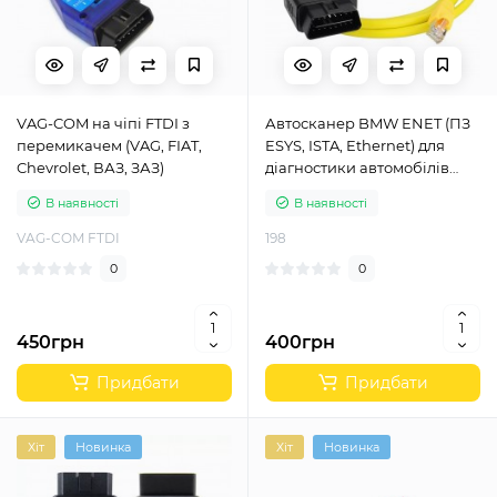
VAG-COM на чіпі FTDI з
Автосканер BMW ENET (ПЗ
перемикачем (VAG, FIAT,
ESYS, ISTA, Ethernet) для
Chevrolet, ВАЗ, ЗАЗ)
діагностики автомобілів
BMW F, G, I серій
В наявності
В наявності
VAG-COM FTDI
198
0
0
450грн
400грн
Придбати
Придбати
Хіт
Новинка
Хіт
Новинка