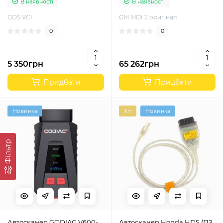
В наявності
В наявності
Buick
GDS VCI
GM MDI 2 оригінал
0
0
5 350грн
65 262грн
Придбати
Придбати
Новинка
Хіт
Новинка
Фільтр
Автосканер GODIAG V600-
Автосканер Honda HDS (ПЗ