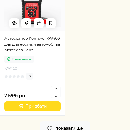
Автосканер Konnwei KW460
для діагностики автомобілів
Mercedes Benz
В наявності
KW460
0
2 599грн
Придбати
показати ще