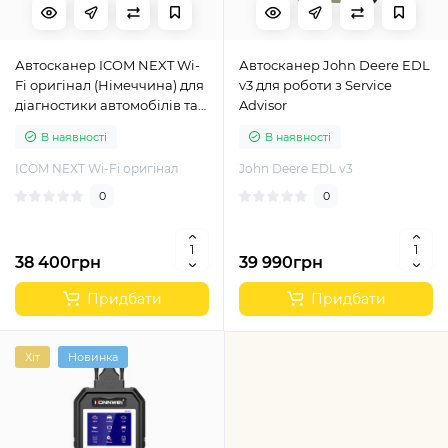
Автосканер ICOM NEXT Wi-
Автосканер John Deere EDL
Fi оригінал (Німеччина) для
v3 для роботи з Service
діагностики автомобілів та
Advisor
мотоциклів BMW, MINI
В наявності
В наявності
ICOM NEXT Wi-Fi оригінал
John Deere EDL v3
0
0
38 400грн
39 990грн
Придбати
Придбати
Хіт
Новинка