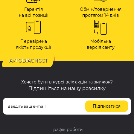
Гарантія
Обмін/повернення
на всі позиції
протягом 14 днів
Перевірена
Мобільна
якість продукції
версія сайту
AVTODIAGNOST
Хочете бути в курсі всіх акцій та знижок?
Підпишіться на нашу розсилку
Підписатися
Графік роботи