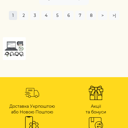
1
2
3
4
5
6
7
8
>
>|
Доставка Укрпоштою
Акції
або Новою Поштою
та бонуси