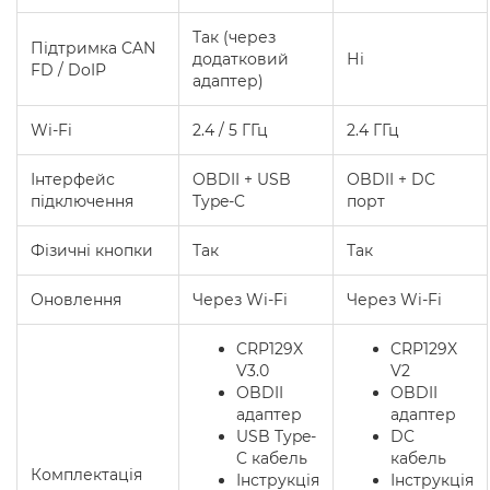
Так (через
Підтримка CAN
додатковий
Ні
FD / DoIP
адаптер)
Wi-Fi
2.4 / 5 ГГц
2.4 ГГц
Інтерфейс
OBDII + USB
OBDII + DC
підключення
Type-C
порт
Фізичні кнопки
Так
Так
Оновлення
Через Wi-Fi
Через Wi-Fi
CRP129X
CRP129X
V3.0
V2
OBDII
OBDII
адаптер
адаптер
USB Type-
DC
C кабель
кабель
Комплектація
Інструкція
Інструкція