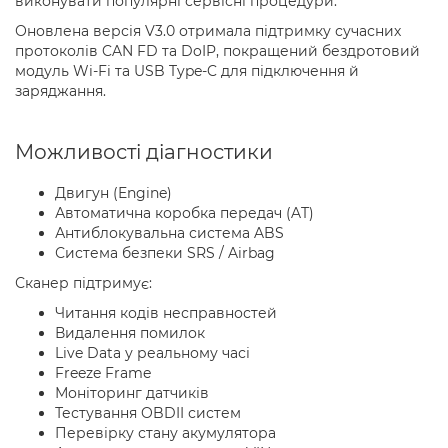
виконувати популярні сервісні процедури.
Оновлена версія V3.0 отримала підтримку сучасних
протоколів CAN FD та DoIP, покращений бездротовий
модуль Wi-Fi та USB Type-C для підключення й
заряджання.
Можливості діагностики
Двигун (Engine)
Автоматична коробка передач (AT)
Антиблокувальна система ABS
Система безпеки SRS / Airbag
Сканер підтримує:
Читання кодів несправностей
Видалення помилок
Live Data у реальному часі
Freeze Frame
Моніторинг датчиків
Тестування OBDII систем
Перевірку стану акумулятора