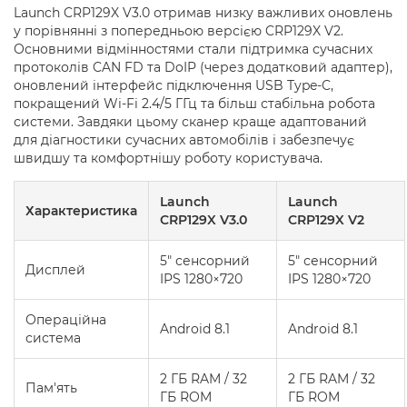
Launch CRP129X V3.0 отримав низку важливих оновлень
у порівнянні з попередньою версією CRP129X V2.
Основними відмінностями стали підтримка сучасних
протоколів CAN FD та DoIP (через додатковий адаптер),
оновлений інтерфейс підключення USB Type-C,
покращений Wi-Fi 2.4/5 ГГц та більш стабільна робота
системи. Завдяки цьому сканер краще адаптований
для діагностики сучасних автомобілів і забезпечує
швидшу та комфортнішу роботу користувача.
Launch
Launch
Характеристика
CRP129X V3.0
CRP129X V2
5" сенсорний
5" сенсорний
Дисплей
IPS 1280×720
IPS 1280×720
Операційна
Android 8.1
Android 8.1
система
2 ГБ RAM / 32
2 ГБ RAM / 32
Пам'ять
ГБ ROM
ГБ ROM