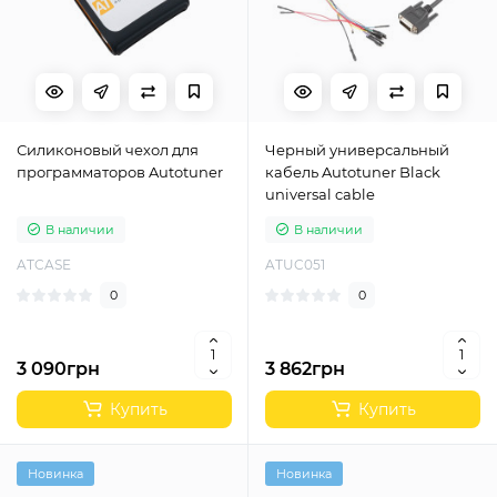
Силиконовый чехол для
Черный универсальный
программаторов Autotuner
кабель Autotuner Black
universal cable
В наличии
В наличии
ATCASE
ATUC051
0
0
3 090грн
3 862грн
Купить
Купить
Новинка
Новинка