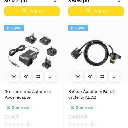
30 127грн
3 605грн
Купить
Купить
Новинка
Новинка
Блок питания Autotuner
Кабель Autotuner Bench
Power adapter
cable for ALx52
В наличии
В наличии
ATPS001
ATDSG070
0
0