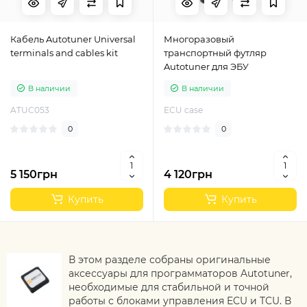
Кабель Autotuner Universal
Многоразовый
terminals and cables kit
транспортный футляр
Autotuner для ЭБУ
В наличии
В наличии
ATUC053
ECU case
0
0
5 150грн
4 120грн
Купить
Купить
В этом разделе собраны оригинальные
аксессуары для программаторов Autotuner,
необходимые для стабильной и точной
работы с блоками управления ECU и TCU. В