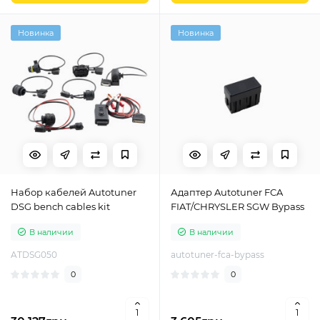
Новинка
Новинка
Набор кабелей Autotuner
Адаптер Autotuner FCA
DSG bench cables kit
FIAT/CHRYSLER SGW Bypass
В наличии
В наличии
ATDSG050
autotuner-fca-bypass
0
0