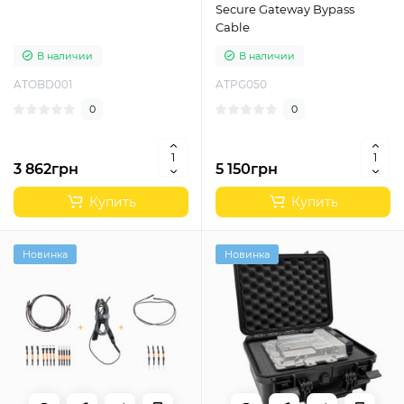
Secure Gateway Bypass
Cable
В наличии
В наличии
ATOBD001
ATPG050
0
0
3 862грн
5 150грн
Купить
Купить
Новинка
Новинка