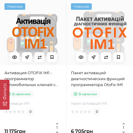
Новинка
Новинка
Активация OTOFIX IM1 -
Пакет активаций
программатор
диагностических функций
автомобильных ключей с
программатора Otofix IM1
Фильтр
IMMO
В наличии
В наличии
Активація IM1
пакет активацій IM1
0
0
11 175грн
6 705грн