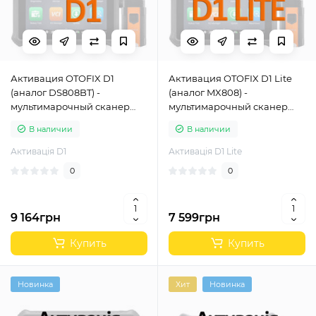
Активация OTOFIX D1
Активация OTOFIX D1 Lite
(аналог DS808BT) -
(аналог MX808) -
мультимарочный сканер
мультимарочный сканер
для диагностики всех
для диагностики всех
В наличии
В наличии
систем
систем
Активація D1
Активація D1 Lite
0
0
9 164грн
7 599грн
Купить
Купить
Новинка
Хит
Новинка