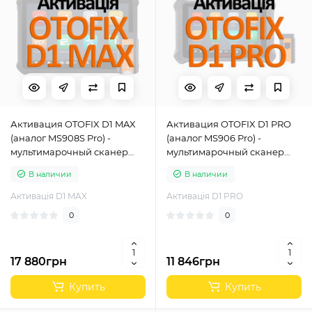
Активация OTOFIX D1 MAX
Активация OTOFIX D1 PRO
(аналог MS908S Pro) -
(аналог MS906 Pro) -
мультимарочный сканер
мультимарочный сканер
для диагностики всех
для диагностики всех
В наличии
В наличии
систем
систем
Активація D1 MAX
Активація D1 PRO
0
0
17 880грн
11 846грн
Купить
Купить