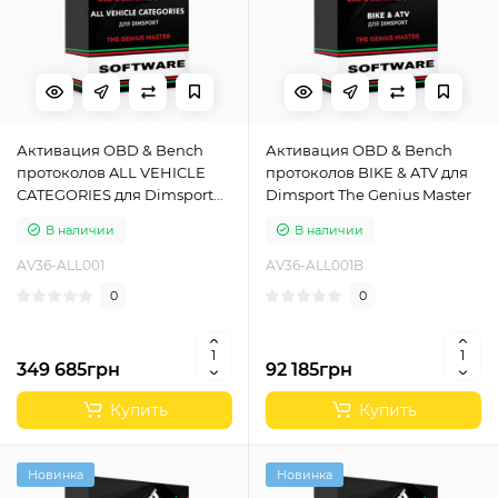
Активация OBD & Bench
Активация OBD & Bench
протоколов ALL VEHICLE
протоколов BIKE & ATV для
CATEGORIES для Dimsport
Dimsport The Genius Master
The Genius Master
В наличии
В наличии
AV36-ALL001
AV36-ALL001B
0
0
349 685грн
92 185грн
Купить
Купить
Новинка
Новинка