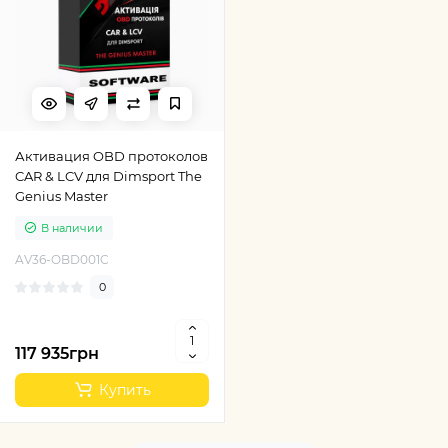
Активация OBD протоколов
CAR & LCV для Dimsport The
Genius Master
В наличии
AV36-OBD001C
0
117 935грн
Купить