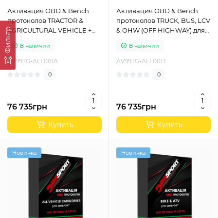
Активация OBD & Bench
Активация OBD & Bench
протоколов TRACTOR &
протоколов TRUCK, BUS, LCV
AGRICULTURAL VEHICLE +
& OHW (OFF HIGHWAY) для
Фильтр
OHW (OFF HIGHWAY) для
Dimsport The Genius Slave
В наличии
В наличии
Dimsport The Genius Slave
AV99TG-ALL001A
AV99TG-ALL001T
0
0
76 735грн
76 735грн
Купить
Купить
Новинка
Новинка