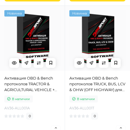
Новинка
Новинка
Активация OBD & Bench
Активация OBD & Bench
протоколов TRACTOR &
протоколов TRUCK, BUS, LCV
AGRICULTURAL VEHICLE +
& OHW (OFF HIGHWAY) для
OHW (OFF HIGHWAY) для
Dimsport The Genius Master
В наличии
В наличии
Dimsport The Genius Master
AV36-ALL001A
AV36-ALL001T
0
0