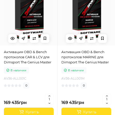
Активация OBD & Bench
Активация OBD & Bench
протоколов CAR & LCV для
протоколов MARINE для
Dimsport The Genius Master
Dimsport The Genius Master
В наличии
В наличии
AV36-ALL001C
AV36-ALL001M
0
0
169 435грн
169 435грн
Купить
Купить