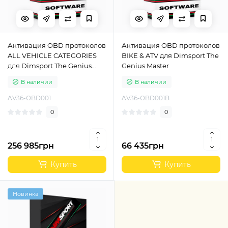
Активация OBD протоколов
Активация OBD протоколов
ALL VEHICLE CATEGORIES
BIKE & ATV для Dimsport The
для Dimsport The Genius
Genius Master
Master
В наличии
В наличии
AV36-OBD001
AV36-OBD001B
0
0
256 985грн
66 435грн
Купить
Купить
Новинка