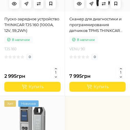
Пуско-зарядное устройство
Сканер для диагностики и
THINKCAR TJS 160 (1000A,
программирования
12V, 59,2Wh)
датчиков TPMS THINKCAR
VENU 90
В наличии
В наличии
TJS 160
VENU 90
0
0
2 995грн
7 995грн
Купить
Купить
Хит
Новинка