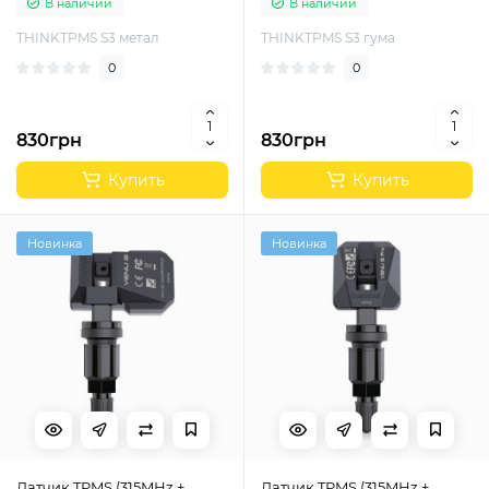
В наличии
В наличии
THINKTPMS S3 метал
THINKTPMS S3 гума
0
0
830грн
830грн
Купить
Купить
Новинка
Новинка
Датчик TPMS (315MHz +
Датчик TPMS (315MHz +