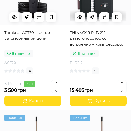
Thinkcar ACT20 - тестер
THINKCAR PLD 212 -
автомобильной цепи
дымогенератор со
встроенным компрессором
и манометром
В наличии
В наличии
ACT20
PLD212
0
0
5 141грн
-32 %
3 500грн
15 495грн
Купить
Купить
Новинка
Новинка