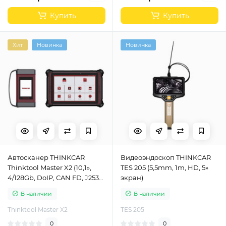
Купить
Купить
Хит
Новинка
Новинка
Автосканер THINKCAR
Видеоэндоскоп THINKCAR
Thinktool Master X2 (10,1»,
TES 205 (5,5mm, 1m, HD, 5»
4/128Gb, DoIP, CAN FD, J2534,
экран)
D-PDU, Online
В наличии
В наличии
программирование)
Thinktool Master X2
TES 205
0
0