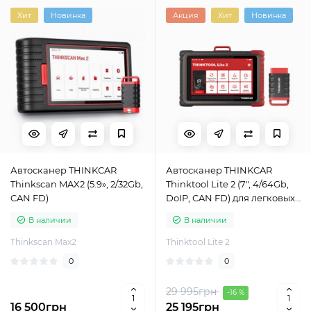
Хит
Новинка
Акция
Хит
Новинка
Автосканер THINKCAR
Автосканер THINKCAR
Thinkscan MAX2 (5.9», 2/32Gb,
Thinktool Lite 2 (7", 4/64Gb,
CAN FD)
DoIP, CAN FD) для легковых
автомобилей
В наличии
В наличии
Thinkscan Max2
Thinktool Lite 2
0
0
29 995грн
-16 %
16 500грн
25 195грн