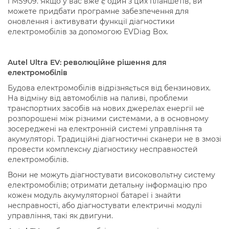
і MS909. Якщо у вас вже є один з цих планшетів, ви
можете придбати програмне забезпечення для
оновлення і активувати функції діагностики
електромобілів за допомогою EVDiag Box.
Autel Ultra EV: революційне рішення для
електромобілів
Будова електромобілів відрізняється від бензинових.
На відміну від автомобілів на паливі, проблеми
транспортних засобів на нових джерелах енергії не
розпорошені між різними системами, а в основному
зосереджені на електронній системі управління та
акумуляторі. Традиційні діагностичні сканери не в змозі
провести комплексну діагностику несправностей
електромобілів.
Вони не можуть діагностувати високовольтну систему
електромобілів; отримати детальну інформацію про
кожен модуль акумуляторної батареї і знайти
несправності, або діагностувати електричні модулі
управління, такі як двигуни.