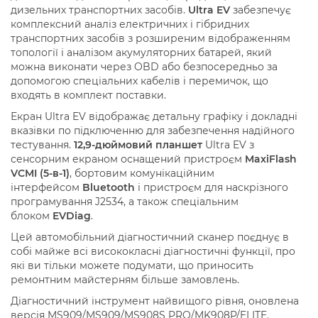
дизельних транспортних засобів.
Ultra EV
забезпечує
комплексний аналіз електричних і гібридних
транспортних засобів з розширеним відображенням
топології і аналізом акумуляторних батарей, який
можна виконати через OBD або безпосередньо за
допомогою спеціальних кабелів і перемичок, що
входять в комплект поставки.
Екран Ultra EV відображає детальну графіку і докладні
вказівки по підключенню для забезпечення надійного
тестування.
12,9-дюймовий планшет
Ultra EV з
сенсорним екраном оснащений пристроєм
MaxiFlash
VCMI (5-в-1)
, бортовим комунікаційним
інтерфейсом
Bluetooth
і пристроєм для наскрізного
програмування J2534, а також спеціальним
блоком
EVDiag
.
Цей автомобільний діагностичний сканер поєднує в
собі майже всі висококласні діагностичні функції, про
які ви тільки можете подумати, що приносить
ремонтним майстерням більше замовлень.
Діагностичний інструмент найвищого рівня, оновлена
версія MS909/MS909/MS908S PRO/MK908P/ELITE.