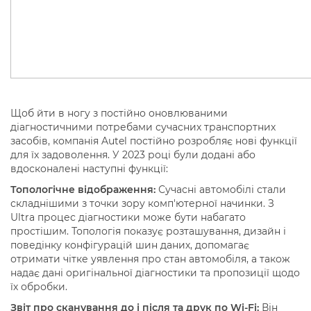
Щоб йти в ногу з постійно оновлюваними
діагностичними потребами сучасних транспортних
засобів, компанія Autel постійно розробляє нові функції
для їх задоволення. У 2023 році були додані або
вдосконалені наступні функції:
Топологічне відображення:
Сучасні автомобілі стали
складнішими з точки зору комп'ютерної начинки. З
Ultra процес діагностики може бути набагато
простішим. Топологія показує розташування, дизайн і
поведінку конфігурацій шин даних, допомагає
отримати чітке уявлення про стан автомобіля, а також
надає дані оригінальної діагностики та пропозиції щодо
їх обробки.
Звіт про сканування до і після та друк по Wi-Fi:
Він