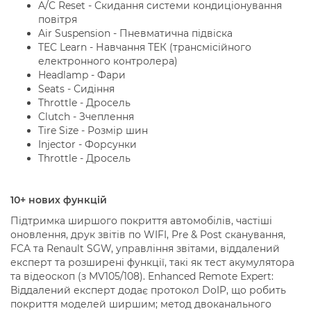
A/C Reset - Скидання системи кондиціонування
повітря
Air Suspension - Пневматична підвіска
TEC Learn - Навчання ТЕК (трансмісійного
електронного контролера)
Headlamp - Фари
Seats - Сидіння
Throttle - Дросель
Clutch - Зчеплення
Tire Size - Розмір шин
Injector - Форсунки
Throttle - Дросель
10+ нових функцій
Підтримка ширшого покриття автомобілів, частіші
оновлення, друк звітів по WIFI, Pre & Post сканування,
FCA та Renault SGW, управління звітами, віддалений
експерт та розширені функції, такі як тест акумулятора
та відеоскоп (з MV105/108). Enhanced Remote Expert:
Віддалений експерт додає протокол DoIP, що робить
покриття моделей ширшим; метод двоканального