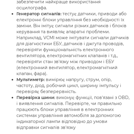
забезпечити найкраще використання
осцилографа.
Генератор сигналів:
тестує датчики, приводи або
електронні блоки управління без необхідності їх
заміни. Він імітує сигнали різних датчиків і блоків
керування та виявляє апаратні проблеми.
Наприклад, VCMI може імітувати сигнали датчиків
для діагностики ЕБУ, датчиків і джгута проводів,
перевіряти функціональність електронного
вентилятора, електромагнітних клапанів і т.д.,
перевіряти стан зв'язку між приводом і ЕБУ
(електронний вентилятор, електромагнітний
клапан, фара).
Мультиметр:
вимірює напругу, струм, опір,
частоту, діод, робочий цикл, ширину імпульсу і
перевіряє безперервність.
Перевірка шини:
виконує функції, пов'язані з OBD,
і виявлення сигналів. Перевірте, чи правильно
працюють блоки управління в електронних
системах управління автомобіля за допомогою
індикаторної лампи відповідно до умови
відправки сигналів зв'язку