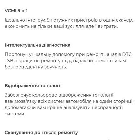
VCMI 5-в-1
Ідеально інтегрує 5 потужних пристроїв в один сканер,
економить не тільки ваші зусилля, але і витрати.
Інтелектуальна діагностика
Пропонує унікальну допомогу при ремонті, аналіз DTC,
TSB, поради по ремонту і т.д., надаючи ремонтникам
безпрецедентну зручність.
Відображення топології
Забезпечує кольорове відображення топології
взаємозв'язку всіх систем автомобіля на одній сторінці,
допомагаючи вам краще аналізувати несправності
системи.
Сканування до і після ремонту