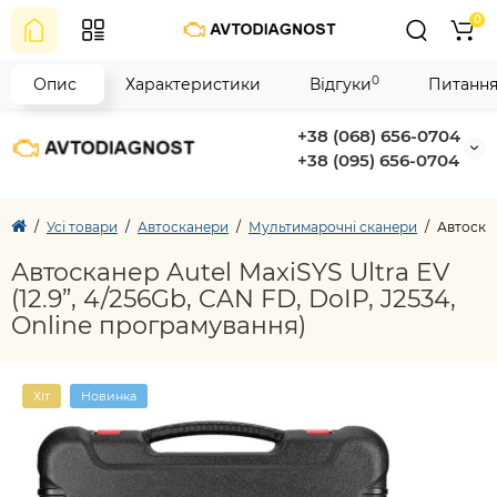
0
0
Опис
Характеристики
Відгуки
Питання
+38 (068) 656-0704
+38 (095) 656-0704
Усі товари
Автосканери
Мультимарочні сканери
Автоскан
Автосканер Autel MaxiSYS Ultra EV
(12.9”, 4/256Gb, CAN FD, DoIP, J2534,
Online програмування)
Хіт
Новинка