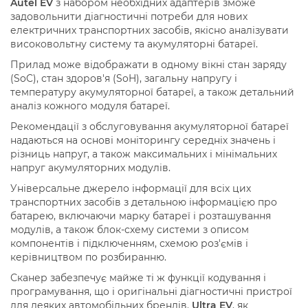
Autel
EV
з набором необхідних адаптерів зможе
задовольнити діагностичні потреби для нових
електричних транспортних засобів, якісно аналізувати
високовольтну систему та акумуляторні батареї.
Прилад може відображати в одному вікні стан заряду
(SoC), стан здоров'я (SoH), загальну напругу і
температуру акумуляторної батареї, а також детальний
аналіз кожного модуля батареї.
Рекомендації з обслуговування акумуляторної батареї
надаються на основі моніторингу середніх значень і
різниць напруг, а також максимальних і мінімальних
напруг акумуляторних модулів.
Універсальне джерело інформації для всіх цих
транспортних засобів з детальною інформацією про
батарею, включаючи марку батареї і розташування
модулів, а також блок-схему системи з описом
компонентів і підключенням, схемою роз'ємів і
керівництвом по розбиранню.
Сканер забезпечує майже ті ж функції кодування і
програмування, що і оригінальні діагностичні пристрої
для деяких автомобільних брендів.
Ultra EV
, як