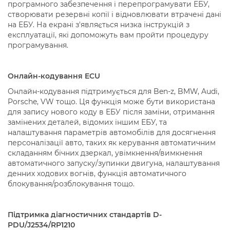
програмного забезпечення і перепрограмувати ЕБУ,
створювати резервні копії і відновлювати втрачені дані
на ЕБУ. На екрані з'являється низка інструкцій з
експлуатації, які допоможуть вам пройти процедуру
програмування.
Онлайн-кодування ECU
Онлайн-кодування підтримується для Ben-z, BMW, Audi,
Porsche, VW тощо. Ця функція може бути використана
для запису нового коду в ЕБУ після заміни, отримання
замінених деталей, відомих іншим ЕБУ, та
налаштування параметрів автомобілів для досягнення
персоналізації авто, таких як керування автоматичним
складанням бічних дзеркал, увімкнення/вимкнення
автоматичного запуску/зупинки двигуна, налаштування
денних ходових вогнів, функція автоматичного
блокування/розблокування тощо.
Підтримка діагностичних стандартів D-
PDU/J2534/RP1210