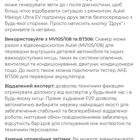
може генерувати звіти до і після діагностики, щоб
більш чітко відобразити ситуацію з ремонтом. Autel
Maxisys Ultra EV підтримує друк звітів безпосередньо з
будь-якої сторінки. Просто натисніть кнопку "Друк" і
отримайте їх негайно.
Використовуйте з MV105/108 та BT506:
Сканер може
разом з відеоендоскопом Autel (MV105/108) для
перевірки внутрішніх деталей автомобіля та інших
важкодоступних місць, таких як системи опалення,
вентиляції та кондиціонування, двигуни, кондиціонери
тощо. До нього також можна підключити тестер АКБ
BT506 для перевірки акумулятора.
Віддалений експерт:
дозволяє технічним фахівцям
отримувати допомогу від експертів у будь-який час і в
будь-якому місці. Пряме з'єднання P2P дозволяє
автоматично вибирати мережу найкращої якості для
забезпечення стабільної та безперебійної віддаленої
роботи; миттєвий обмін повідомленнями забезпечує
відсутність бар'єрів для спілкування між експертом та
технічним персоналом.
Хмарне управління звітами:
Ви можете завантажувати