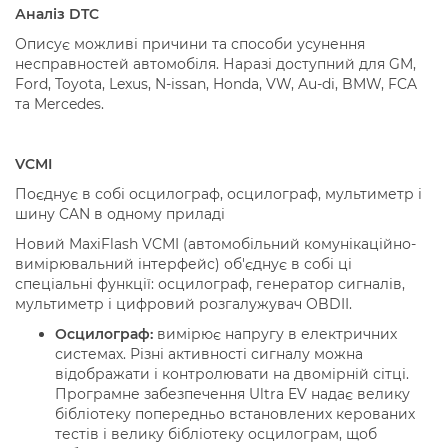
Аналіз DTC
Описує можливі причини та способи усунення
несправностей автомобіля. Наразі доступний для GM,
Ford, Toyota, Lexus, N-issan, Honda, VW, Au-di, BMW, FCA
та Mercedes.
VCMI
Поєднує в собі осцилограф, осцилограф, мультиметр і
шину CAN в одному приладі
Новий MaxiFlash VCMI (автомобільний комунікаційно-
вимірювальний інтерфейс) об'єднує в собі ці
спеціальні функції: осцилограф, генератор сигналів,
мультиметр і цифровий розгалужувач OBDII.
Осцилограф:
вимірює напругу в електричних
системах. Різні активності сигналу можна
відображати і контролювати на двомірній сітці.
Програмне забезпечення Ultra EV надає велику
бібліотеку попередньо встановлених керованих
тестів і велику бібліотеку осцилограм, щоб