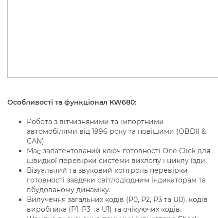
Особливості та функціонал KW680:
Робота з вітчизняними та імпортними
автомобілями від 1996 року та новішими (OBDII &
CAN)
Має запатентований ключ готовності One-Click для
швидкої перевірки системи вихлопу і циклу їзди.
Візуальний та звуковий контроль перевірки
готовності завдяки світлодіодним індикаторам та
вбудованому динаміку.
Вилучення загальних кодів (P0, P2, P3 та U0), кодів
виробника (P1, P3 та U1) та очікуючих кодів.