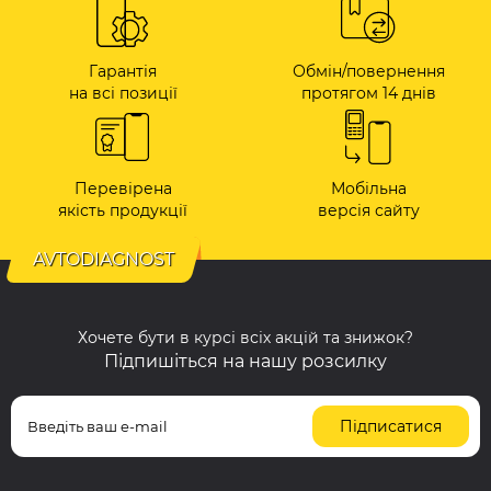
Гарантія
Обмін/повернення
на всі позиції
протягом 14 днів
Перевірена
Мобільна
якість продукції
версія сайту
AVTODIAGNOST
Хочете бути в курсі всіх акцій та знижок?
Підпишіться на нашу розсилку
Підписатися