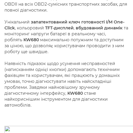
OBDII на всіх OBD2-сумісних транспортних засобах, для
повної діагностики.
Унікальний
запатентований ключ готовності I/M One-
Click
, кольоровий
TFT-дисплей
,
вбудований динамік
та
моніторинг напруги батареї в реальному часі,
роблять
KW680
максимально потужним та доступним
за ціною, що дозволяє користувачам проводити з ним
роботу ще швидше.
Наявність підказок щодо усунення несправностей
(натисканням однієї кнопки) допомагають технічним
фахівцям та користувачам, які працюють у домашніх
умовах, точно діагностувати навіть найскладніші
проблеми. Завдяки найновішому зручному
діагностичному інтерфейсу,
KW680
стане
найкориснішим інструментом для діагностики
автомобілів.