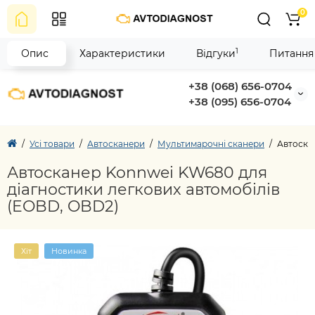
0
1
Опис
Характеристики
Відгуки
Питання 
+38 (068) 656-0704
+38 (095) 656-0704
Усі товари
Автосканери
Мультимарочні сканери
Автоска
Автосканер Konnwei KW680 для
діагностики легкових автомобілів
(EOBD, OBD2)
Хіт
Новинка