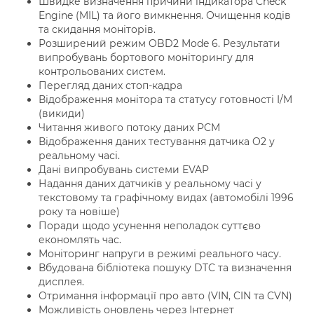
Швидке визначення причини індикатора Check
Engine (MIL) та його вимкнення. Очищення кодів
та скидання моніторів.
Розширений режим OBD2 Mode 6. Результати
випробувань бортового моніторингу для
контрольованих систем.
Перегляд даних стоп-кадра
Відображення монітора та статусу готовності I/M
(викиди)
Читання живого потоку даних PCM
Відображення даних тестування датчика O2 у
реальному часі.
Дані випробувань системи EVAP
Надання даних датчиків у реальному часі у
текстовому та графічному видах (автомобілі 1996
року та новіше)
Поради щодо усунення неполадок суттєво
економлять час.
Моніторинг напруги в режимі реального часу.
Вбудована бібліотека пошуку DTC та визначення
дисплея.
Отримання інформації про авто (VIN, CIN та CVN)
Можливість оновлень через Інтернет