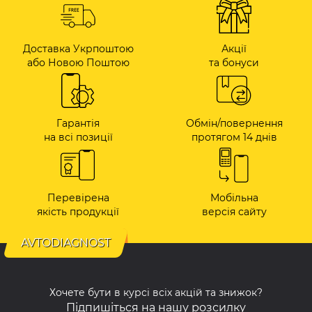
Доставка Укрпоштою
Акції
або Новою Поштою
та бонуси
Гарантія
Обмін/повернення
на всі позиції
протягом 14 днів
Перевірена
Мобільна
якість продукції
версія сайту
AVTODIAGNOST
Хочете бути в курсі всіх акцій та знижок?
Підпишіться на нашу розсилку