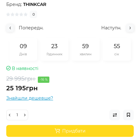
Бренд:
THINKCAR
0
Попередн.
Наступн.
0
9
2
3
5
9
5
5
Днів
Годинник
хвилин
сік
В наявності
29 995грн
-16 %
25 195грн
Знайшли дешевше?
Придбати