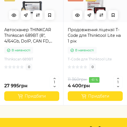
Автосканер THINKCAR
Продовження ліцензії T-
Thinkscan 689BT (8",
Code для Thinktool Lite на
4/64Gb, DoIP, CAN FD,
1 рік
пожиттєві безкоштовні
В наявності
В наявності
оновлення)
Thinkscan 689BT
T-Code для Thinktool Lite
0
0
11 360грн
-61 %
27 995грн
4 400грн
Придбати
Придбати