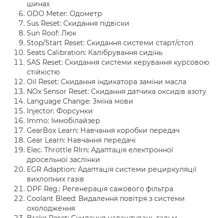
шинах
ODO Meter: Одометр
Sus Reset: Скидання підвіски
Sun Roof: Люк
Stop/Start Reset: Скидання системи старт/стоп
Seats Calibration: Калібрування сидінь
SAS Reset: Скидання системи керування курсовою
стійкістю
Oil Reset: Скидання індикатора заміни масла
NOx Sensor Reset
: Скидання датчика оксидів азоту
Language Change: Зміна мови
Injector: Форсунки
Immo: Іммобілайзер
GearBox Learn: Навчання коробки передач
Gear Learn: Навчання передачі
Elec. Throttle RIrn: Адаптація електронної
дросельної заслінки
EGR Adaption
: Адаптація системи рециркуляції
вихлопних газів
DPF Reg.: Регенерація сажового фільтра
Coolant Bleed: Видалення повітря з системи
охолодження