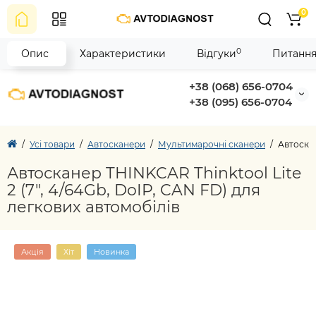
0
0
Опис
Характеристики
Відгуки
Питання
+38 (068) 656-0704
+38 (095) 656-0704
Усі товари
Автосканери
Мультимарочні сканери
Автоскан
Автосканер THINKCAR Thinktool Lite
2 (7", 4/64Gb, DoIP, CAN FD) для
легкових автомобілів
Акція
Хіт
Новинка