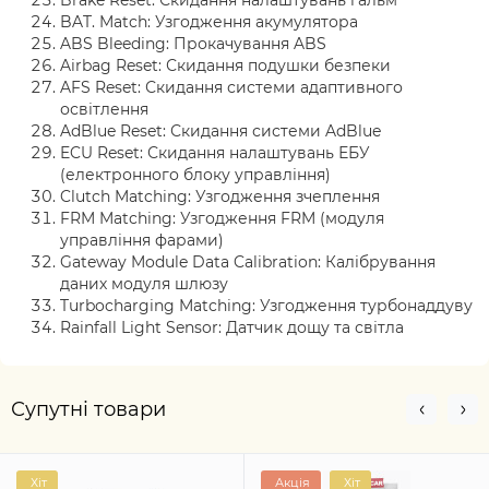
Brake Reset
: Скидання налаштувань гальм
BAT. Match: Узгодження акумулятора
ABS Bleeding: Прокачування ABS
Airbag Reset: Скидання подушки безпеки
AFS Reset: Скидання системи адаптивного
освітлення
AdBlue Reset
: Скидання системи
AdBlue
ECU Reset: Скидання налаштувань ЕБУ
(електронного блоку управління)
Clutch Matching: Узгодження зчеплення
FRM Matching
: Узгодження
FRM
(модуля
управління фарами)
Gateway Module Data Calibration: Калібрування
даних модуля шлюзу
Turbocharging Matching: Узгодження турбонаддуву
Rainfall Light Sensor:
Датчик дощу та світла
Супутні товари
Хіт
Акція
Хіт