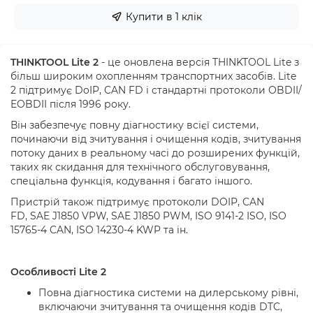
Купити в 1 клік
THINKTOOL Lite 2
- це оновлена версія THINKTOOL Lite з
більш широким охопленням транспортних засобів. Lite
2 підтримує DoIP, CAN FD і стандартні протоколи OBDII/
EOBDII після 1996 року.
Він забезпечує повну діагностику всієї системи,
починаючи від зчитування і очищення кодів, зчитування
потоку даних в реальному часі до розширених функцій,
таких як скидання для технічного обслуговування,
спеціальна функція, кодування і багато іншого.
Пристр
ій також підтримує протоколи
DOIP
,
CAN
FD
,
SAE J1850 VPW
,
SAE J1850 PWM
,
ISO 9141-2 ISO
,
ISO
15765-4 CAN
,
ISO 14230-4 KWP
та ін.
Особливості
Lite 2
Повна діагностика системи на
дилерському
рівні,
включаючи зчитування та очищення кодів
DTC
,