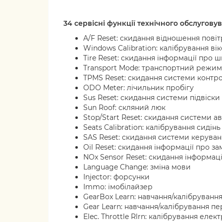
34 сервісні функції технічного обслугову
A/F Reset: скидання відношення пові
Windows Calibration: калібрування ві
Tire Reset: скидання інформації про 
Transport Mode: транспортний режим
TPMS Reset: скидання системи контр
ODO Meter: лічильник пробігу
Sus Reset: скидання системи підвіски
Sun Roof: скляний люк
Stop/Start Reset: скидання системи 
Seats Calibration: калібрування сидінь
SAS Reset: скидання системи керуван
Oil Reset: скидання інформації про за
NOx Sensor Reset: скидання інформаці
Language Change: зміна мови
Injector: форсунки
Immo: імобілайзер
GearBox Learn: навчання/калібруванн
Gear Learn: навчання/калібрування п
Elec. Throttle Rlrn: калібрування еле