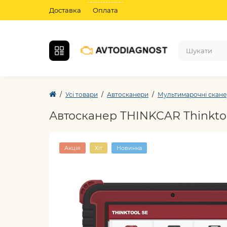
Доставка
Оплата
Усі товари
Автосканери
Мультимарочні скан
Автосканер THINKCAR Thinktool
Акція
Хіт
Новинка