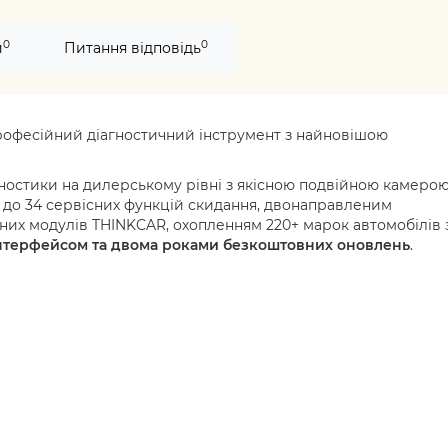
0
0
и
Питання відповідь
рофесійний діагностичний інструмент з найновішою
ностики на дилерському рівні з якісною подвійною камерою
 до 34 сервісних функцій скидання, двонаправленим
них модулів THINKCAR, охопленням 220+ марок автомобілів 
нтерфейсом та двома роками безкоштовних оновлень
.