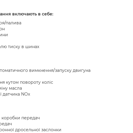
вання включають в себе:
тря/палива
кон
шини
олю тиску в шинах
автоматичного вимкнення/запуску двигуна
ня кутом повороту коліс
міну масла
ї датчика NOx
я коробки передач
ередач
ктронної дросельної заслонки