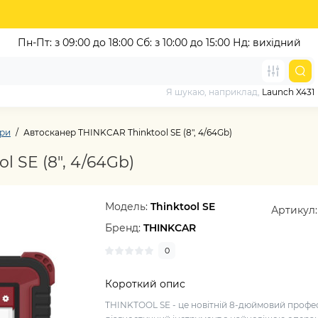
Пн-Пт: з 09:00 до 18:00
Сб: з 10:00 до 15:00 Нд: вихідний
Я шукаю, наприклад,
Launch X431
ери
Автосканер THINKCAR Thinktool SE (8", 4/64Gb)
 SE (8", 4/64Gb)
Модель:
Thinktool SE
Артикул
Бренд:
THINKCAR
0
Короткий опис
THINKTOOL SE - це новітній 8-дюймовий профе