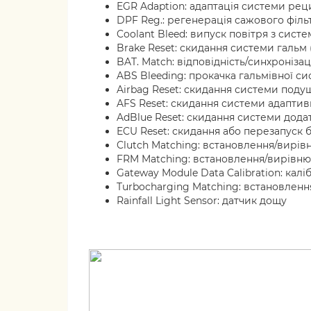
EGR Adaption: адаптація системи реци
DPF Reg.: регенерація сажового філь
Coolant Bleed: випуск повітря з сис
Brake Reset: скидання системи гальм
BAT. Match: відповідність/синхроніза
ABS Bleeding: прокачка гальмівної с
Airbag Reset: скидання системи поду
AFS Reset: скидання системи адаптив
AdBlue Reset: скидання системи дода
ECU Reset: скидання або перезапуск 
Clutch Matching: встановлення/вирі
FRM Matching: встановлення/вирівню
Gateway Module Data Calibration: кал
Turbocharging Matching: встановлен
Rainfall Light Sensor: датчик дощу