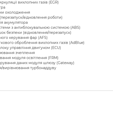
ркуляції вихлопних газів (EGR)
тра
теми охолодження
 (перезапуск/відновлення роботи)
ція акумулятора
истеми з антиблокувальною системою (ABS)
шок безпеки (відновлення/перезапуск)
ного керування фар (AFS)
ткового оброблення вихлопних газів (AdBlue)
блоку управління двигуном (ECU)
внювання зчеплення
вання модуля освітлення (FRM)
ібрування даних модуля шлюзу (Gateway)
ня/вирівнювання турбонаддуву