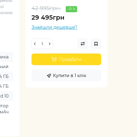
ційною
ої
42 995грн
-31 %
якісною
29 495грн
Знайшли дешевше?
ника
Придбати
чний
Купити в 1 клік
4 ГБ
4 ГБ
d 10
ятор
0мАч