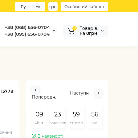
грн
Особистий кабінет
Ру
Ук
+38 (068) 656-0704
Tоварів,
0
на
0грн
+38 (095) 656-0704
:
13778
Наступн.
Попередн.
0
9
2
3
5
9
5
5
Днів
Годинник
хвилин
сік
сійний
В наявності