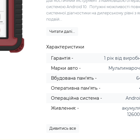
діагностичний інструмент з найновішою опера
системою Android 10. Потужні можливості повн
системної діагностики на дилерському рівні з 
подвій...
Читати далі...
Характеристики
Гарантія -
1 рік від вироб
Марки авто -
Мультимаро
Вбудована пам'ять -
6
Оперативна пам'ять -
Операційна система -
Androi
Живлення: -
акумул
1260
Дивитись все