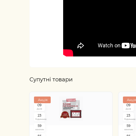
Супутні товари
Акція
Акці
0
9
0
9
Днів
Днів
2
3
2
3
Годинник
Годинник
5
9
5
9
хвилин
хвилин
5
5
5
5