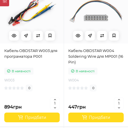
Кабель OBDSTAR W003 для
Кабель OBDSTAR W004
програматора P001
Soldering Wire для MP001 (16
Pin)
В наявності
В наявності
W003
W004
0
0
894грн
447грн
Придбати
Придбати