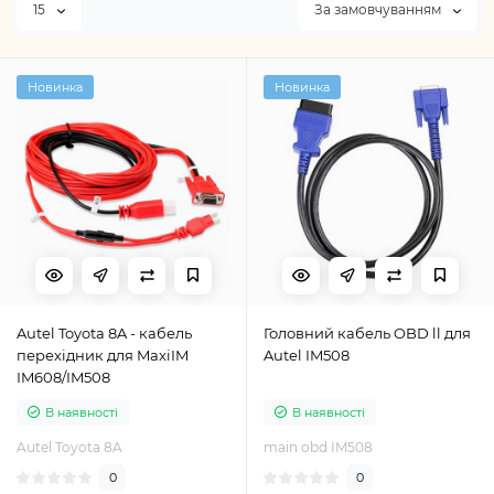
15
За замовчуванням
Новинка
Новинка
Autel Toyota 8A - кабель
Головний кабель OBD ll для
перехідник для MaxiIM
Autel IM508
IM608/IM508
В наявності
В наявності
Autel Toyota 8A
main obd IM508
0
0