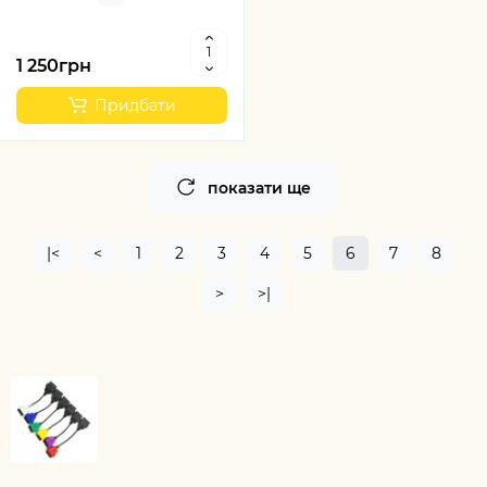
1 250грн
Придбати
показати ще
|<
<
1
2
3
4
5
6
7
8
>
>|