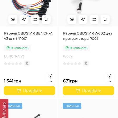
Кабель OBDSTAR BENCH-A
Кабель OBDSTAR W002 для
V3 для MP001
програматора P001
В наявності
В наявності
BENCH-A V3
W002
0
0
1 341грн
671грн
Придбати
Придбати
Фільтр
Новинка
Новинка