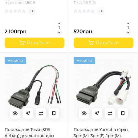
main obd IM608
Tesla 26 PIN
0
0
2 100грн
570грн
Придбати
Придбати
Новинка
Новинка
Перехідник Tesla (SRS
Перехідник Yamaha (4pin,
Airbag) для діагностики
3pin(M), 3pin(F), 1pin(M),