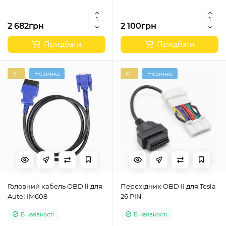
2 682грн
2 100грн
Придбати
Придбати
Хіт
Новинка
Хіт
Новинка
Головний кабель OBD ll для
Перехідник OBD II для Tesla
Autel IM608
26 PIN
В наявності
В наявності