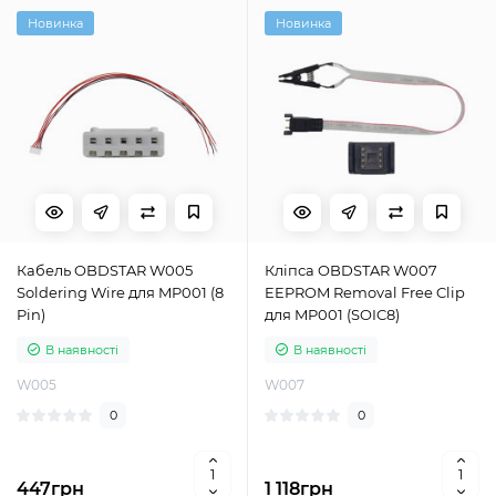
Новинка
Новинка
Кабель OBDSTAR W005
Кліпса OBDSTAR W007
Soldering Wire для MP001 (8
EEPROM Removal Free Clip
Pin)
для MP001 (SOIC8)
В наявності
В наявності
W005
W007
0
0
447грн
1 118грн