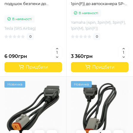
подушок безпеки до
1pin(F)) до автосканера SP-
автосканера SP-105040593
105040588
В наявності
В наявності
Yamaha (4pin, 3pin(M), 3pin(F),
Tesla (SRS Airbag)
1pin(M), 1pin(F))
0
0
6 090грн
3 360грн
Придбати
Придбати
Новинка
Новинка