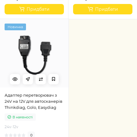
Придбати
Придбати
Новинка
Адаптер перетворювач з
24V на 12V для автосканерів
Thinkdiag, Golo, Easydiag
В наявності
24v-12v
0