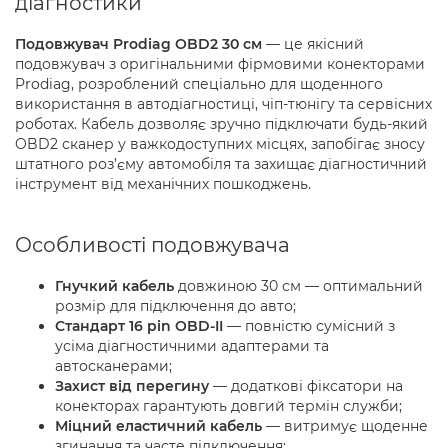
діагностики
Подовжувач Prodiag OBD2 30 см
— це якісний
подовжувач з оригінальними фірмовими конекторами
Prodiag, розроблений спеціально для щоденного
використання в автодіагностиці, чіп-тюнігу та сервісних
роботах. Кабель дозволяє зручно підключати будь-який
OBD2 сканер у важкодоступних місцях, запобігає зносу
штатного роз’єму автомобіля та захищає діагностичний
інструмент від механічних пошкоджень.
Особливості подовжувача
Гнучкий кабель
довжиною 30 см — оптимальний
розмір для підключення до авто;
Стандарт 16 pin OBD-II
— повністю сумісний з
усіма діагностичними адаптерами та
автосканерами;
Захист від перегину
— додаткові фіксатори на
конекторах гарантують довгий термін служби;
Міцний еластичний кабель
— витримує щоденне
згинання та часте підключення;