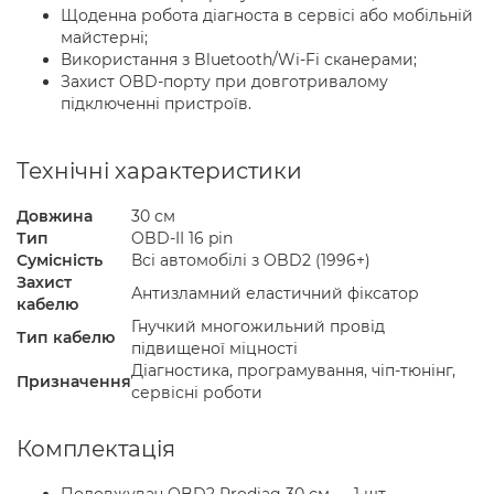
Щоденна робота діагноста в сервісі або мобільній
майстерні;
Використання з Bluetooth/Wi-Fi сканерами;
Захист OBD-порту при довготривалому
підключенні пристроїв.
Технічні характеристики
Довжина
30 см
Тип
OBD-II 16 pin
Сумісність
Всі автомобілі з OBD2 (1996+)
Захист
Антизламний еластичний фіксатор
кабелю
Гнучкий многожильний провід
Тип кабелю
підвищеної міцності
Діагностика, програмування, чіп-тюнінг,
Призначення
сервісні роботи
Комплектація
Подовжувач OBD2 Prodiag 30 см — 1 шт.