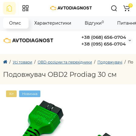
0
0
Опис
Характеристики
Відгуки
Питання
+38 (068) 656-0704
+38 (095) 656-0704
Усі товари
OBD-роз'єми та перехідники
Подовжувачі
Под
Подовжувач OBD2 Prodiag 30 см
Хіт
Новинка