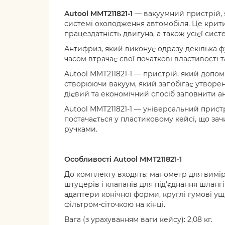
Autool
MMT211821-1
— вакуумний пристрій, 
системі охолодження автомобіля. Це крит
працездатність двигуна, а також усієї сис
Антифриз, який виконує одразу декілька фун
часом втрачає свої початкові властивості т
Autool MMT211821-1 — пристрій, який допом
створюючи вакуум, який запобігає утворен
дієвий та економічний спосіб заповнити 
Autool MMT211821-1 — універсальний пристр
постачається у пластиковому кейсі, що за
ручками.
Особливості Autool
MMT211821-1
До комплекту входять: манометр для вимір
штуцерів і клапанів для під’єднання шланг
адаптери конічної форми, круглі гумові у
фільтром-сіточкою на кінці.
Вага (з урахуванням ваги кейсу): 2,08 кг.