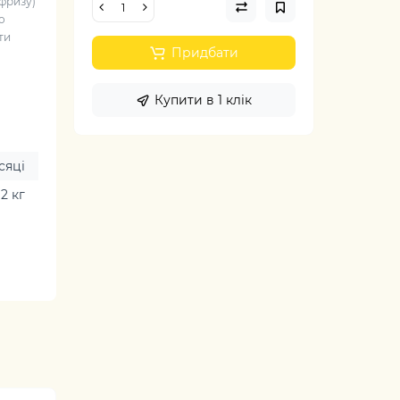
фризу)
о
ти
Придбати
Купити в 1 клік
сяці
2 кг