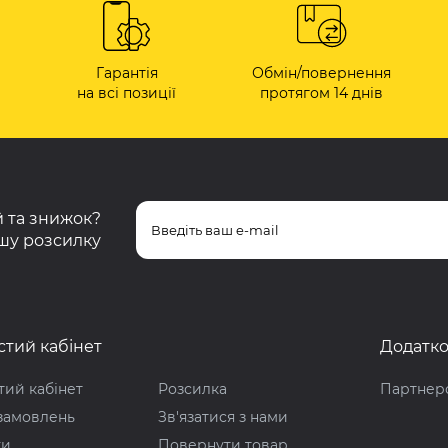
Гарантія
Обмін/повернення
на всі позиції
протягом 14 днів
ій та знижок?
шу розсилку
тий кабінет
Додатк
ий кабінет
Розсилка
Партнер
 замовлень
Зв'язатися з нами
ки
Повернути товар