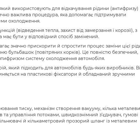
який використовують для відкачування рідини (антифризу) 
ично важлива процедура, яка допомагає підтримувати
теми охолодження.
кцій (відведення тепла, захист від замерзання і корозії), з
а має бути у відповідний спосіб замінений.
агає значно прискорити й спростити процес заміни цієї рід
ню бульбашок (повітряних корків). Це повністю безпечний,
антифризом систему охолодження автомобіля.
ій, який підходить для автомобілів будь-яких виробників. В
чиняється на пластикові фіксатори й обладнаний зручними
ювання тиску, механізм створення вакууму, кілька металев
ів та управління потоками, швидкознімний з’єднувач, гумові
щільнювачі й кількаметровий прозорий шланг із металевим