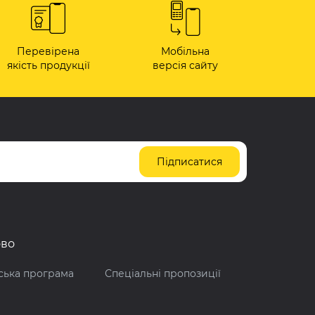
Перевірена
Мобільна
якість продукції
версія сайту
Підписатися
ово
ська програма
Спеціальні пропозиції