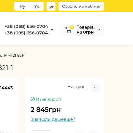
грн
Особистий кабінет
Ру
Ук
+38 (068) 656-0704
Tоварів,
0
на
0грн
+38 (095) 656-0704
l MMT211821-1
21-1
Наступн.
:
14443
В наявності
2 845грн
Знайшли дешевше?