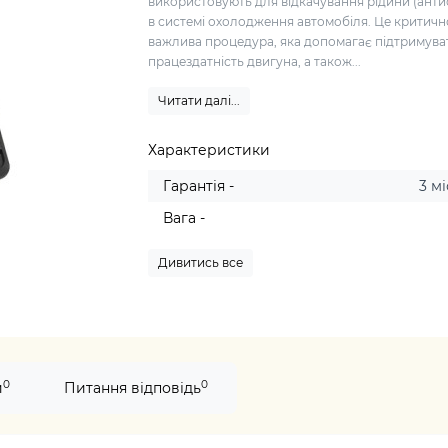
використовують для відкачування рідини (анти
в системі охолодження автомобіля. Це критичн
важлива процедура, яка допомагає підтримува
працездатність двигуна, а також...
Читати далі...
Характеристики
Гарантія -
3 мі
Вага -
Дивитись все
0
0
и
Питання відповідь