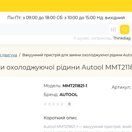
Пн-Пт: з 09:00 до 18:00
Сб: з 10:00 до 15:00 Нд: вихідний
Я шукаю, наприклад,
Thinkdiag
я двигуна
Вакуумний пристрій для заміни охолоджуючої рідини Autoo
и охолоджуючої рідини Autool MMT2118
Модель:
MMT211821-1
Артикул
Бренд:
AUTOOL
0
Короткий опис
Autool MMT211821-1 — вакуумний пристрій, який