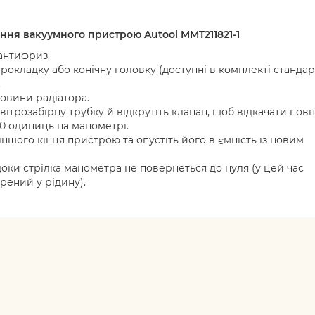
ння вакуумного пристрою Autool
MMT211821-1
антифриз.
рокладку або конічну головку (доступні в комплекті стандар
.
овини радіатора.
ітрозабірну трубку й відкрутіть клапан, щоб відкачати пові
50 одиниць на манометрі.
ншого кінця пристрою та опустіть його в ємність із новим
доки стрілка манометра не повернеться до нуля (у цей час
рений у рідину).