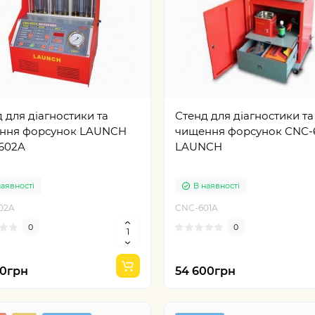
 для діагностики та
Стенд для діагностики та
ння форсунок LAUNCH
чищення форсунок CNC-
602A
LAUNCH
наявності
В наявності
02A
CNC-601A
0
0
Хіт
Новинка
Хіт
Новинка
60грн
54 600грн