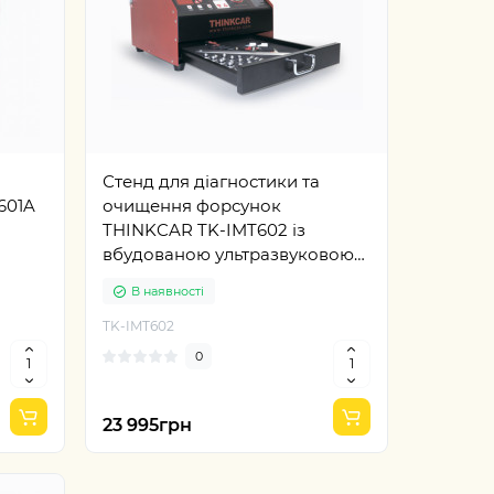
Стенд для діагностики та
601A
очищення форсунок
THINKCAR TK-IMT602 із
вбудованою ультразвуковою
ванною
В наявності
TK-IMT602
0
23 995грн