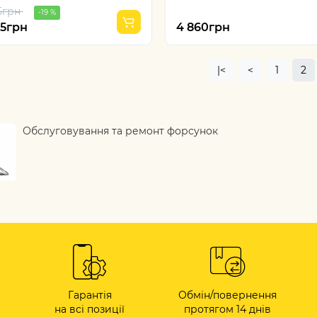
5грн
-19 %
95грн
4 860грн
|<
<
1
2
Обслуговування та ремонт форсунок
Гарантія
Обмін/повернення
на всі позиції
протягом 14 днів