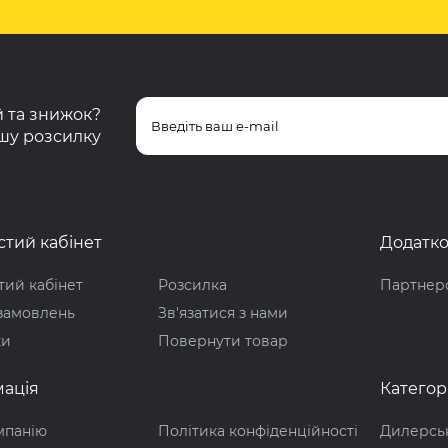
ій та знижок?
шу розсилку
тий кабінет
Додатк
ий кабінет
Розсилка
Партнер
 замовлень
Зв'язатися з нами
ки
Повернути товар
ація
Категорі
мпанію
Політика конфіденційності
Дилерськ