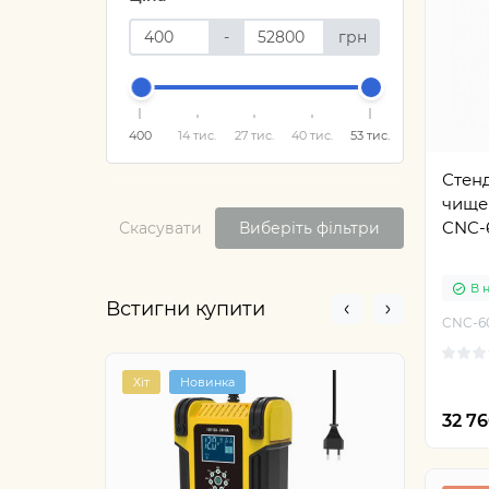
-
грн
400
14 тис.
27 тис.
40 тис.
53 тис.
Стенд
чище
CNC-
Скасувати
Виберіть фільтри
В 
Встигни купити
CNC-6
Хіт
Новинка
Акція
32 7
0
9
Днів