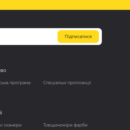
Підписатися
ово
ська програма
Спеціальні пропозиції
ї
і сканери
Товщиноміри фарби