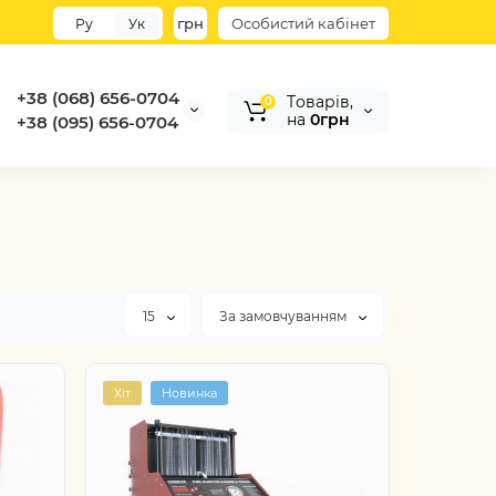
грн
Особистий кабінет
Ру
Ук
+38 (068) 656-0704
Tоварів,
0
на
0грн
+38 (095) 656-0704
15
За замовчуванням
Хіт
Новинка