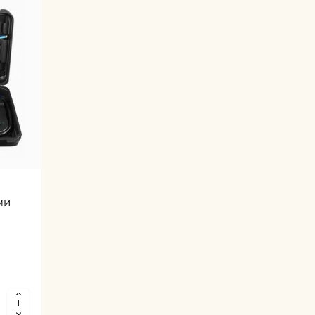
 Full
 ECU
ми