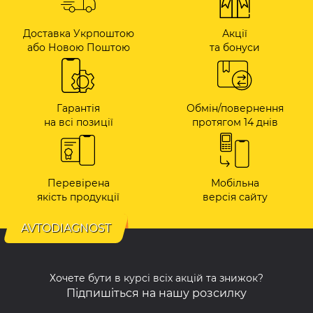
Доставка Укрпоштою
Акції
або Новою Поштою
та бонуси
Гарантія
Обмін/повернення
на всі позиції
протягом 14 днів
Перевірена
Мобільна
якість продукції
версія сайту
AVTODIAGNOST
Хочете бути в курсі всіх акцій та знижок?
Підпишіться на нашу розсилку