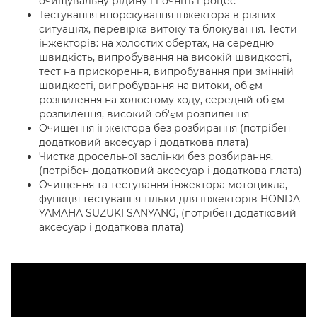
очищувальну рідину і почніть процес
Тестування впорскування інжектора в різних
ситуаціях, перевірка витоку та блокування. Тести
інжекторів: на холостих обертах, на середню
швидкість, випробування на високій швидкості,
тест на прискорення, випробування при змінній
швидкості, випробування на витоки, об'єм
розпилення на холостому ходу, середній об'єм
розпилення, високий об'єм розпилення
Очищення інжектора без розбирання (потрібен
додатковий аксесуар і додаткова плата)
Чистка дросельної заслінки без розбирання.
(потрібен додатковий аксесуар і додаткова плата)
Очищення та тестування інжектора мотоцикла,
функція тестування тільки для інжекторів HONDA
YAMAHA SUZUKI SANYANG, (потрібен додатковий
аксесуар і додаткова плата)