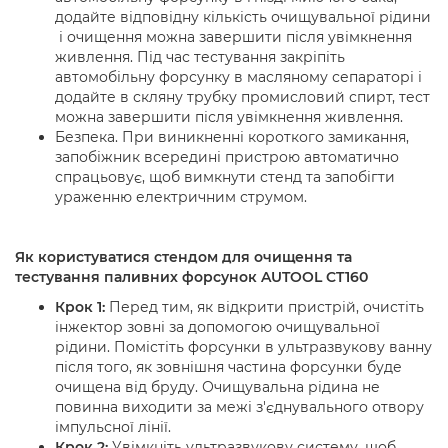
додайте відповідну кількість очищувальної рідини
і очищення можна завершити після увімкнення
живлення. Під час тестування закріпіть
автомобільну форсунку в масляному сепараторі і
додайте в скляну трубку промисловий спирт, тест
можна завершити після увімкнення живлення.
Безпека
. При виникненні короткого замикання,
запобіжник всередині пристрою автоматично
спрацьовує, щоб вимкнути стенд та запобігти
ураженню електричним струмом.
Як користуватися стендом для очищення та
тестування паливних форсунок AUTOOL CT160
Крок 1:
Перед тим, як відкрити пристрій, очистіть
інжектор зовні за допомогою очищувальної
рідини. Помістіть форсунки в ультразвукову ванну
після того, як зовнішня частина форсунки буде
очищена від бруду. Очищувальна рідина не
повинна виходити за межі з'єднувального отвору
імпульсної лінії.
Крок 2:
Увімкніть ультразвукову систему, щоб