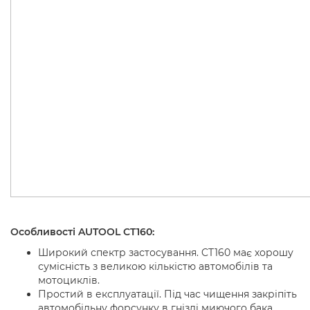
Особливості AUTOOL CT160:
Широкий спектр застосування
. CT160 має хорошу
сумісність з великою кількістю автомобілів та
мотоциклів.
Простий в експлуатації
. Під час чищення закріпіть
автомобільну форсунку в гнізді миючого бака,