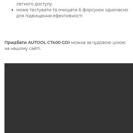
легкого доступу.
може тестувати та очищати 6 форсунок одночасно
для підвищення ефективності
Придбати AUTOOL CT400 GDI
можна за чудовою ціною
на нашому сайті.