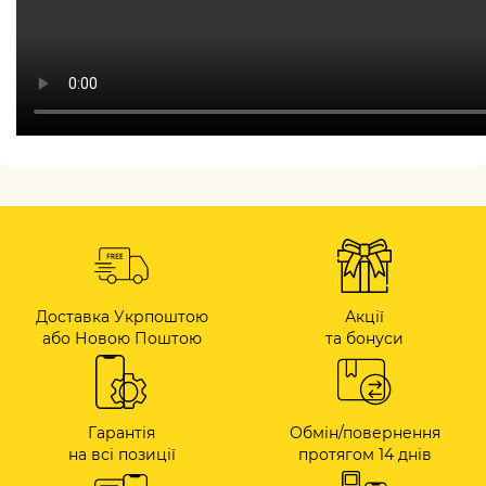
Доставка Укрпоштою
Акції
або Новою Поштою
та бонуси
Гарантія
Обмін/повернення
на всі позиції
протягом 14 днів