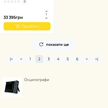
0
33 395грн
Придбати
показати ще
|<
<
1
2
3
4
5
6
>
>|
Осцилографи