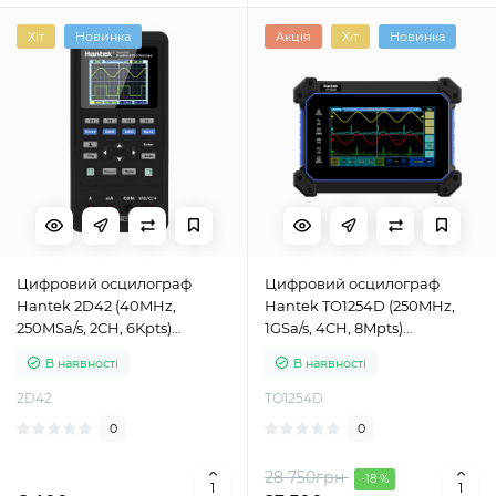
Хіт
Новинка
Акція
Хіт
Новинка
Цифровий осцилограф
Цифровий осцилограф
Hantek 2D42 (40MHz,
Hantek TO1254D (250MHz,
250MSa/s, 2CH, 6Kpts)
1GSa/s, 4CH, 8Mpts)
портативний
портативний з генератором
В наявності
В наявності
сигналів
2D42
TO1254D
0
0
28 750грн
-18 %