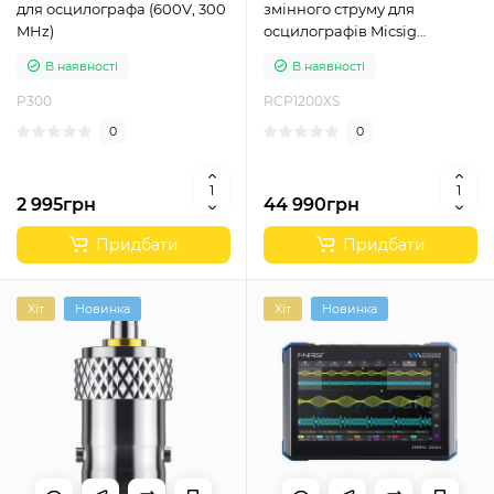
для осцилографа (600V, 300
змінного струму для
MHz)
осцилографів Micsig
RCP1200XS
В наявності
В наявності
P300
RCP1200XS
0
0
2 995грн
44 990грн
Придбати
Придбати
Хіт
Новинка
Хіт
Новинка