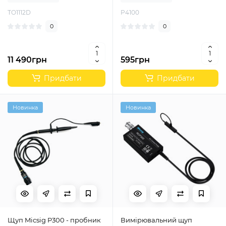
TO1112D
P4100
0
0
11 490грн
595грн
Придбати
Придбати
Новинка
Новинка
Щуп Micsig P300 - пробник
Вимірювальний щуп