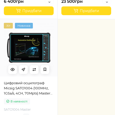
6 400грн
23 500грн
Придбати
Придбати
Хіт
Новинка
Цифровий осцилограф
Micsig SATO1004 (100MHz,
1GSa/s, 4CH, 70Mpts) Master
Kit для діагностики
В наявності
автомобілів
SATO1004 Master