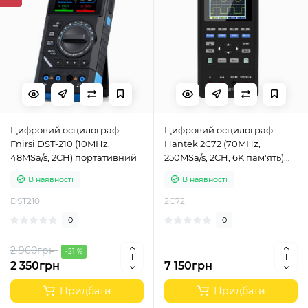
Цифровий осцилограф
Цифровий осцилограф
Fnirsi DST-210 (10MHz,
Hantek 2C72 (70MHz,
48MSa/s, 2CH) портативний
250MSa/s, 2CH, 6K пам'ять)
портативний
В наявності
В наявності
DST210
2C72
0
0
2 960грн
-21 %
2 350грн
7 150грн
Придбати
Придбати