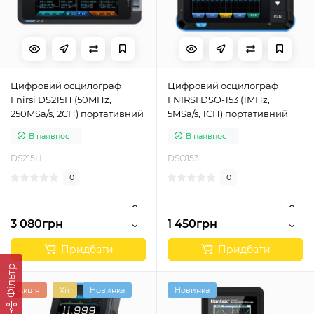
Цифровий осцилограф
Цифровий осцилограф
Fnirsi DS215H (50MHz,
FNIRSI DSO-153 (1MHz,
250MSa/s, 2CH) портативний
5MSa/s, 1CH) портативний
В наявності
В наявності
DS215H
DSO153
0
0
3 080грн
1 450грн
Придбати
Придбати
Фільтр
Акція
Хіт
Новинка
Новинка