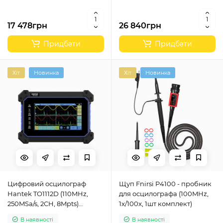
17 478грн
26 840грн
Придбати
Придбати
Хіт
Новинка
Хіт
Новинка
Цифровий осцилограф
Щуп Fnirsi P4100 - пробник
Hantek TO1112D (110MHz,
для осцилографа (100MHz,
250MSa/s, 2CH, 8Mpts)
1x/100x, 1шт комплект)
портативний
В наявності
В наявності