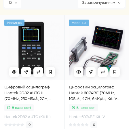
15
За замовчуванням
Новинка
Новинка
Цифровий осцилограф
Цифровий осцилограф
Hantek 2D82 AUTO III
Hantek 6074BE (70MHz,
(70MHz, 250MSa/s, 2CH,
1GSa/s, 4CH, 64Kpts) Kit IV
6Kpts) для діагностики
для діагностики автомобілів
В наявності
В наявності
автомобілів
Hantek 2D82 AUTO (Kit III)
Hantek6074BE Kit IV
0
0