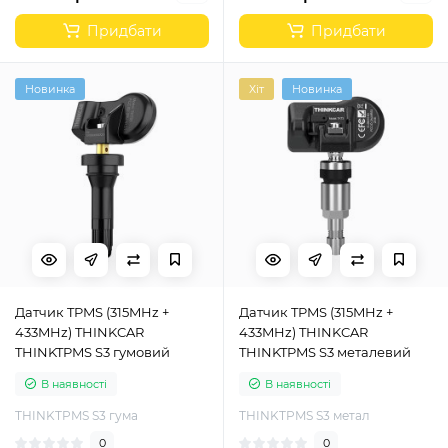
Придбати
Придбати
Новинка
Хіт
Новинка
Датчик TPMS (315MHz +
Датчик TPMS (315MHz +
433MHz) THINKCAR
433MHz) THINKCAR
THINKTPMS S3 гумовий
THINKTPMS S3 металевий
В наявності
В наявності
THINKTPMS S3 гума
THINKTPMS S3 метал
0
0