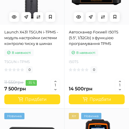
Launch X431 TSGUN i-TPMS -
Автосканер Foxwell I50TS
модуль настройки системи
(5.5", 1/32Gb) з функцією
контролю тиску в шинах
програмування TPMS
В наявності
В наявності
TSGUN i-TPMS
I50TS
0
0
11 550грн
-35 %
7 500грн
14 500грн
Придбати
Придбати
Новинка
Хіт
Новинка