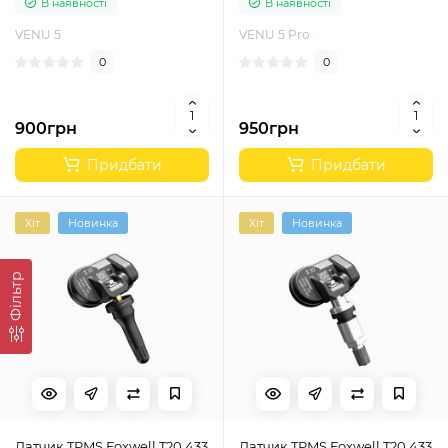
В наявності
В наявності
VENU 5
VENU 5 Pro
0
0
900грн
950грн
Придбати
Придбати
Хіт
Новинка
Хіт
Новинка
Фільтр
Датчик TPMS Foxwell T20 433
Датчик TPMS Foxwell T20 433