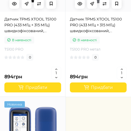
Датчик TPMS XTOOL TS100
Датчик TPMS XTOOL TS100
PRO (433 МГц + 315 МГц)
PRO (433 МГц + 315 МГц)
швидкофіксований,
швидкофіксований,
програмований,
програмований,
В наявності
В наявності
універсальний, гумовий
універсальний, металевий
TS100 PRO
TS100 PRO метал
0
0
894грн
894грн
Придбати
Придбати
Новинка