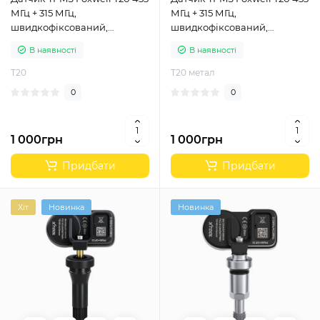
МГц + 315 МГц,
МГц + 315 МГц,
швидкофіксований,
швидкофіксований,
програмований,
програмований,
В наявності
В наявності
універсальний, гумовий
універсальний, металевий
T20
T20 метал
0
0
1 000грн
1 000грн
Придбати
Придбати
Хіт
Новинка
Новинка