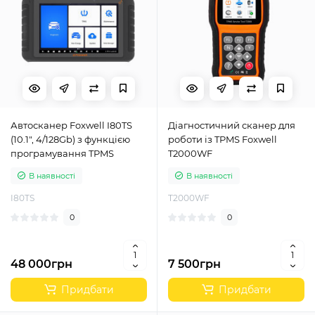
Автосканер Foxwell I80TS
Діагностичний сканер для
(10.1", 4/128Gb) з функцією
роботи із TPMS Foxwell
програмування TPMS
T2000WF
В наявності
В наявності
I80TS
T2000WF
0
0
48 000грн
7 500грн
Придбати
Придбати