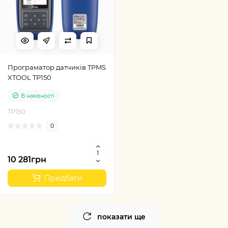
Програматор датчиків TPMS
XTOOL TP150
В наявності
TP150
0
10 281грн
Придбати
показати ще