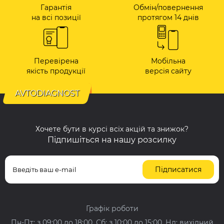
Гарантія
Обмін/повернення
на всі позиції
протягом 14 днів
Перевірена
Мобільна
якість продукції
версія сайту
AVTODIAGNOST
Хочете бути в курсі всіх акцій та знижок?
Підпишіться на нашу розсилку
Підписатися
Графік роботи
Пн-Пт: з 09:00 до 18:00, Сб: з 10:00 до 15:00, Нд: вихідний