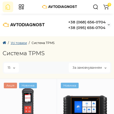
0
+38 (068) 656-0704
+38 (095) 656-0704
Усі товари
Система TPMS
Система TPMS
15
За замовчуванням
Акція
Новинка
Новинка