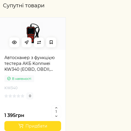
Супутні товари
Автосканер з функцією
тестера АКБ Konnwei
KW340 (EOBD, OBDll,
CAN)
В наявності
KW340
0
1 395грн
Придбати