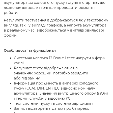
акумулятора до холодного пуску і ступінь старіння, що
дозволяє швидше і точніше
проводити ремонтні
роботи
.
Результати тестування відображаються як у текстовому
вигляді, так і у вигляді графіків, а напруга акумулятора
в реальному часі відображається у вигляді хвильової
форми.
Особливості та
ф
ункці
онал
Системна напруга 12 Вольт і тест напруги у формі
хвилі
Результат тесту
відображаються в
значеннях:
хороший,
потрібно
заряд
и
ти
або
під
заміну
Інформація про ємність в амперах холодного
пуску (CCA), DIN, EN і IEC відносно номіналу
акумулятора. Значення внутрішнього опору (мОм)
і термін служби у відсотках (%)
Тест с
истем
и
пуску та система заряджання
Запис і відтворення даних про батарею,