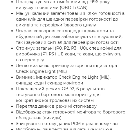
Працює з усіма автомобілями від 1996 року
випуску і новішими (
OBDII
і
CAN
)
Має унікальний запатентований ключ готовності в
один клік для швидкої перевірки готовності до
викидів та перевірки їздового циклу
Яскраві кольорові світлодіодні індикатори та
вбудований динамік забезпечують як візуальний,
так і звуковий сигнал для перевірки готовності
Отримує загальні (P0, P2, P3 і U0), специфічні для
виробника (P1, P3 і U1) коди, та коди, що очікують
на перевірку
Легко визначає причину загоряння індикатора
Check Engine Light (MIL)
Вимикає індикатор Check Engine Light (MIL),
очищає коди і скидає монітори
Покращений режим OBD2
,
6 результатів
тестування бортового моніторингу для
конкретних контрольованих систем
Перегляд даних в режимі стоп-кадру
Відображає стан готовності монітора та бортового
обладнання (викиди)
Зчитування потоку даних PCM в реальному часі
Відображає дані тестування датчика кисню в