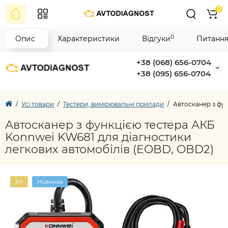
0
0
Опис
Характеристики
Відгуки
Питання
+38 (068) 656-0704
+38 (095) 656-0704
Усі товари
Тестери, вимірювальні прилади
Автосканер з фу
Автосканер з функцією тестера АКБ
Konnwei KW681 для діагностики
легкових автомобілів (EOBD, OBD2)
Хіт
Новинка