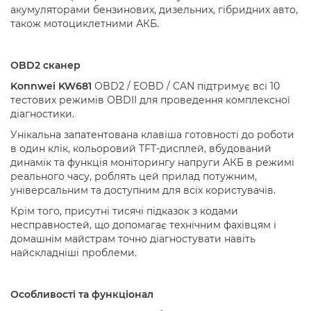
акумуляторами бензинових, дизельних, гібридних авто,
також мотоциклетними АКБ.
OBD
2 сканер
K
onnwei
KW
681
OBD
2 /
EOBD
/
CAN
підтримує всі 10
тестових режимів
OBDII
для проведення комплексної
діагностики.
Унікальна запатентована клавіша готовності до роботи
в один клік, кольоровий
TFT
-дисплей, вбудований
динамік та функція моніторингу напруги АКБ в режимі
реального часу, роблять цей прилад потужним,
універсальним та доступним для всіх користувачів.
Крім того, присутні тисячі підказок з кодами
несправностей, що допомагає технічним фахівцям і
домашнім майстрам точно діагностувати навіть
найскладніші проблеми.
Особливості та функціонал