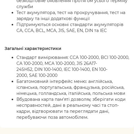
безкоштовне оновлення протягом усього терміну
служби
Тест акумулятора, тест на прокручування, тест на
зарядку та інші додаткові функції
Підтримуються основні стандарти акумуляторів
CA, CCA, BCL, MCA, JIS, SAE, EN, DIN та IEC
Загальні характеристики
Стандарт вимірювання
:
CCA 100-2000, BCI 100-2000,
CA 100-2000, MCA 100-2000,
JIS
26
A
17-
24
SH
52,
DIN
100-1400,
IEC
100-1400,
EN
100-
2000,
SAE
100-2000
Багатомовний інтерфейс
меню
:
а
нглійська,
іспанська, португальська, французька, російська,
німецька, голландська, італійська, польська
мови
Вбудована карта пам'яті дозволяє зберігати коди
несправностей, дані в реальному часі та стоп-
кадри, відтворювати та переглядати дані,
перебуваючи поза автомобілем.