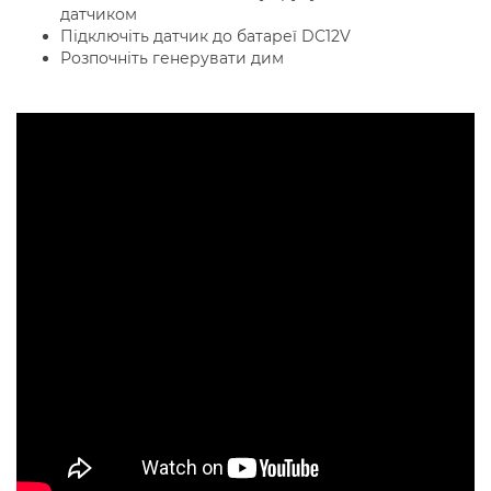
датчиком
Підключіть датчик до батареї DC12V
Розпочніть генерувати дим