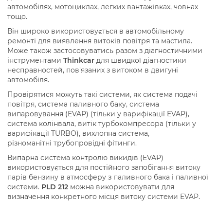
автомобілях, мотоциклах, легких вантажівках, човнах
тощо.
Він широко використовується в автомобільному
ремонті для виявлення витоків повітря та мастила.
Може також застосовуватись разом з діагностичними
інструментами
T
hinkcar
для швидкої діагностики
несправностей, пов'язаних з витоком в двигуні
автомобіля.
Провірятися можуть такі системи, як
с
истема подачі
повітря
, система паливного баку, с
истема
випаровування (
EVAP
) (тільки у варифікації EVAP)
,
система колінвала, в
итік турбокомпресора (тільки у
варифікації TURBO)
, в
ихлопна система
,
різноманітні
трубопровідні фітинги
.
Випарна система контролю викидів (EVAP)
використовується для постійного запобігання витоку
парів бензину в атмосферу з паливного бака і паливної
системи.
PLD 212
можна використовувати для
визначення конкретного місця витоку системи EVAP.