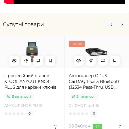
Супутні товари
Акція
Професійний станок
Автосканер OPUS
XTOOL ANYCUT KNC91
CarDAQ Plus 3 Bluetooth
PLUS для нарізки ключів
(J2534 Pass-Thru, USB,
Bluetooth, DoIP, CAN FD)
В наявності
В наявності
ANYCUT KNC91 PLUS
CarDAQ Plus 3 Bt
0
0
98 340грн
-5 %