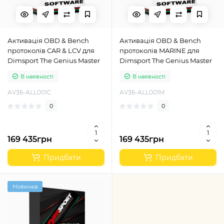
Активація OBD & Bench
Активація OBD & Bench
протоколів CAR & LCV для
протоколів MARINE для
Dimsport The Genius Master
Dimsport The Genius Master
В наявності
В наявності
AV36-ALL001C
AV36-ALL001M
0
0
169 435грн
169 435грн
Придбати
Придбати
Новинка