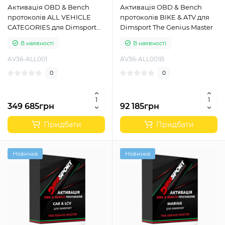
Активація OBD & Bench
Активація OBD & Bench
протоколів ALL VEHICLE
протоколів BIKE & ATV для
CATEGORIES для Dimsport
Dimsport The Genius Master
The Genius Master
В наявності
В наявності
AV36-ALL001
AV36-ALL001B
0
0
349 685грн
92 185грн
Придбати
Придбати
Новинка
Новинка