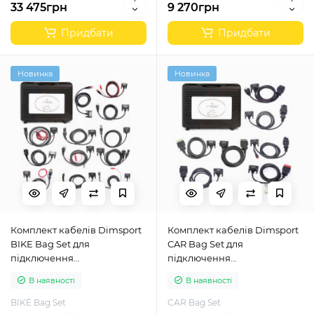
33 475грн
9 270грн
Придбати
Придбати
Новинка
Новинка
Комплект кабелів Dimsport
Комплект кабелів Dimsport
BIKE Bag Set для
CAR Bag Set для
підключення
підключення
програматорів New Genius,
програматорів New Genius,
В наявності
В наявності
My Genius (K32BIKEALL/7)
My Genius (K32CARALL/5)
BIKE Bag Set
CAR Bag Set