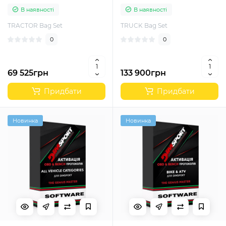
програматорів New Genius,
програматорів New Genius,
В наявності
В наявності
My Genius (K32AGRIALL/3)
My Genius (K32TRUCKALL/6)
TRACTOR Bag Set
TRUCK Bag Set
0
0
69 525грн
133 900грн
Придбати
Придбати
Новинка
Новинка