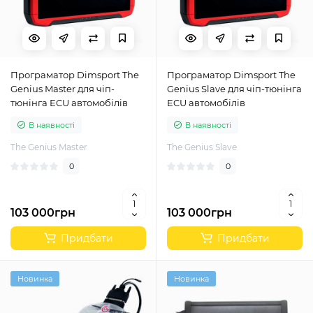
Програматор Dimsport The
Програматор Dimsport The
Genius Master для чіп-
Genius Slave для чіп-тюнінга
тюнінга ECU автомобілів
ECU автомобілів
В наявності
В наявності
The Genius Master
The Genius Slave
0
0
103 000грн
103 000грн
Придбати
Придбати
Новинка
Новинка