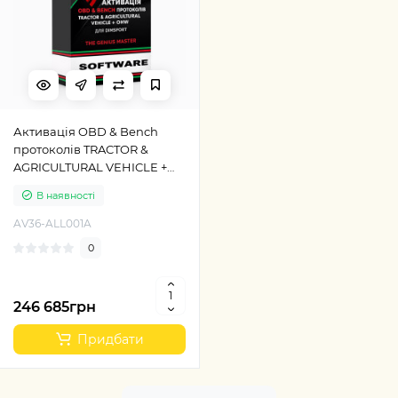
Активація OBD & Bench
протоколів TRACTOR &
AGRICULTURAL VEHICLE +
OHW (OFF HIGHWAY) для
В наявності
Dimsport The Genius Master
AV36-ALL001A
0
246 685грн
Придбати