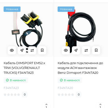
Новинка
Новинка
Кабель DIMSPORT EMS2.x
Кабель для підключення до
TRW (VOLVO/RENAULT
модуля ACM вантажівок
TRUCKS) F34NTA23
Benz Dimsport F34NTA20
В наявності
В наявності
F34NTA23
F34NTA20
0
0