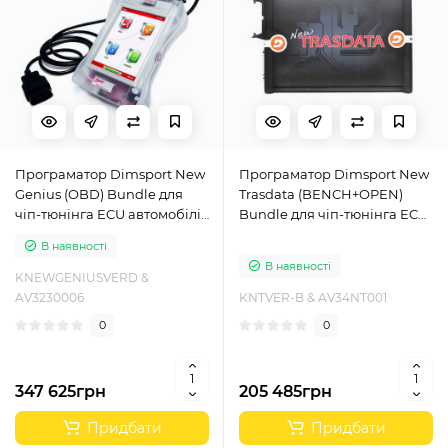
Програматор Dimsport New
Програматор Dimsport New
Genius (OBD) Bundle для
Trasdata (BENCH+OPEN)
чіп-тюнінга ECU автомобілів
Bundle для чіп-тюнінга ECU
з повною активацією ПЗ
автомобілів з повною
В наявності
Master
активацією ПЗ Master
В наявності
KNEWGENIUSVERD &
AV3230006
KNTVER-B & AV34NT001
0
0
347 625грн
205 485грн
Придбати
Придбати