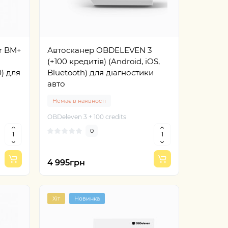
r BM+
Автосканер OBDELEVEN 3
(+100 кредитів) (Android, iOS,
0) для
Bluetooth) для діагностики
авто
Немає в наявності
OBDeleven 3 + 100 credits
0
 Full
 ECU
4 995грн
Хіт
Новинка