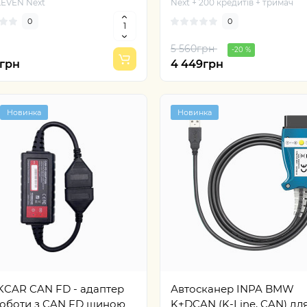
EVEN Next
Next + 200 кредитів + тримач
0
0
5 560грн
-20 %
5грн
4 449грн
Новинка
Новинка
KCAR CAN FD - адаптер
Автосканер INPA BMW
роботи з CAN FD шиною
K+DCAN (K-Line, CAN) дл