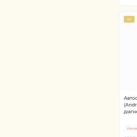
Хіт
Авто
(Andr
діагн
Немає