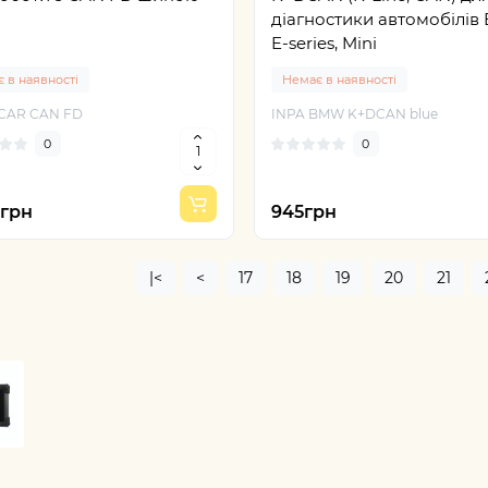
діагностики автомобілі
E-series, Mini
 в наявності
Немає в наявності
CAR CAN FD
INPA BMW K+DCAN blue
0
0
5грн
945грн
|<
<
17
18
19
20
21