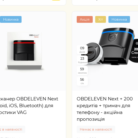
Новинка
Акція
Хіт
Новинка
0
9
Днів
2
3
Годинник
5
9
хвилин
5
5
сік
сканер OBDELEVEN Next
OBDELEVEN Next + 200
oid, iOS, Bluetooth) для
кредитів + тримач для
остики VAG
телефону - акційна
пропозиція
 в наявності
Немає в наявності