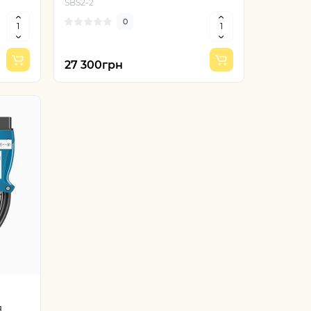
SBS2-2
0
27 300грн
я