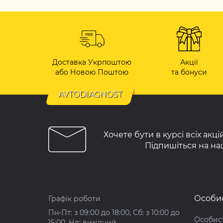
Доставка Укрпоштою
Акції
або Новою Поштою
та бонуси
AVTODIAGNOST
Хочете бути в курсі всіх акц
Підпишіться на на
Особис
Графік роботи
Пн-Пт: з 09:00 до 18:00, Сб: з 10:00 до
Особист
15:00, Нд: вихідний