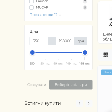
Launch
7
MUCAR
5
Показати ще 12
Ціна
Диле
облад
-
грн
350
50 тис.
99 тис.
149 тис.
198 тис.
Нови
Скасувати
Виберіть фільтри
Встигни купити