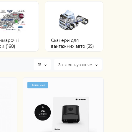
имарочні
Сканери для
и (168)
вантажних авто (35)
15
За замовчуванням
Новинка