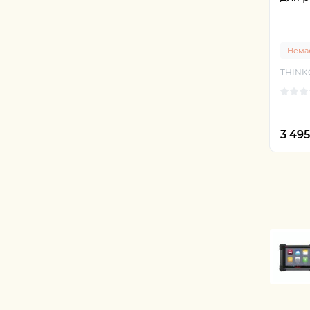
Немає
THINK
3 49