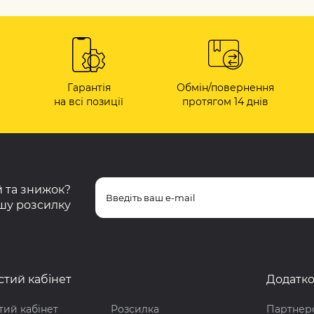
Гарантія
Обмін/повернення
на всі позиції
протягом 14 днів
ій та знижок?
шу розсилку
тий кабінет
Додатк
ий кабінет
Розсилка
Партнер