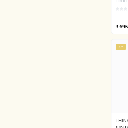
OBDEL
3 69
Хіт
THIN
для 