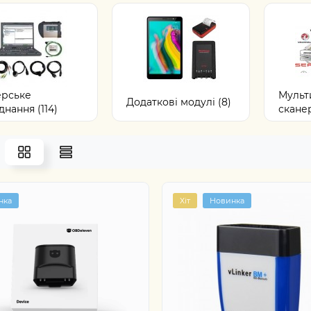
рське
Мульт
Додаткові модулі (8)
нання (114)
сканер
нка
Хіт
Новинка