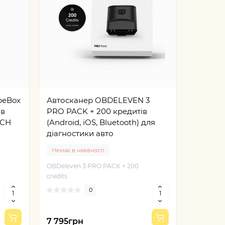
peBox
Автосканер OBDELEVEN 3
ів
PRO PACK + 200 кредитів
NCH
(Android, iOS, Bluetooth) для
діагностики авто
Немає в наявності
OBDeleven 3 PRO PACK + 200
credits
0
7 795грн