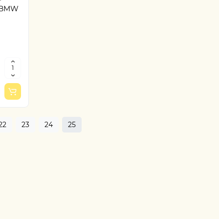
в BMW
22
23
24
25