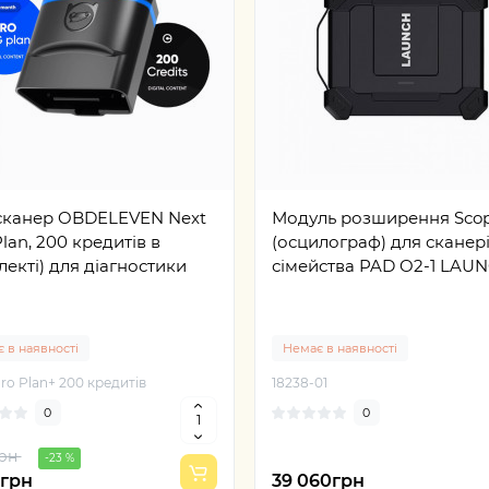
5грн
-31 %
95грн
42 242грн
сканер OBDELEVEN Next
Модуль розширення Sco
Plan, 200 кредитів в
(осцилограф) для сканер
екті) для діагностики
сімейства PAD O2-1 LAU
 в наявності
Немає в наявності
ro Plan+ 200 кредитів
18238-01
0
0
грн
-23 %
5грн
39 060грн