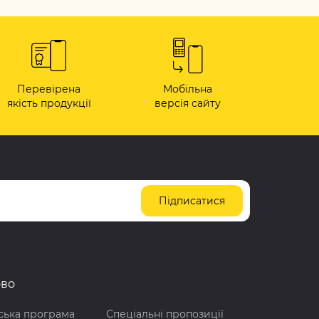
Перевірена
Мобільна
якість продукції
версія сайту
Підписатися
ово
ська програма
Спеціальні пропозиції