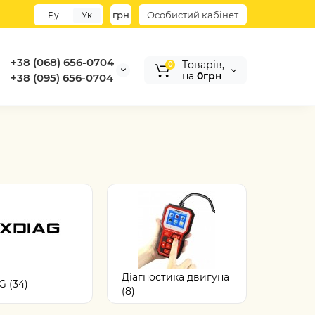
грн
Особистий кабінет
Ру
Ук
+38 (068) 656-0704
Tоварів,
0
на
0грн
+38 (095) 656-0704
Діагностика двигуна
G (34)
(8)