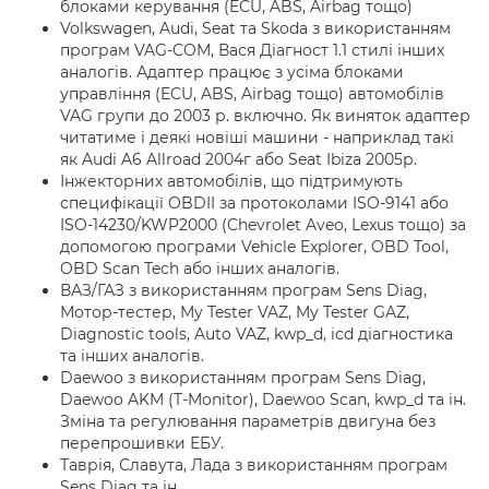
блоками керування (ECU, ABS, Airbag тощо)
Volkswagen, Audi, Seat та Skoda з використанням
програм VAG-COM, Вася Діагност 1.1 стилі інших
аналогів. Адаптер працює з усіма блоками
управління (ECU, ABS, Airbag тощо) автомобілів
VAG групи до 2003 р. включно. Як виняток адаптер
читатиме і деякі новіші машини - наприклад такі
як Audi A6 Allroad 2004г або Seat Ibiza 2005р.
Інжекторних автомобілів, що підтримують
специфікації OBDII за протоколами ISO-9141 або
ISO-14230/KWP2000 (Chevrolet Aveo, Lexus тощо) за
допомогою програми Vehicle Explorer, OBD Tool,
OBD Scan Tech або інших аналогів.
ВАЗ/ГАЗ з використанням програм Sens Diag,
Мотор-тестер, My Tester VAZ, My Tester GAZ,
Diagnostic tools, Auto VAZ, kwp_d, icd діагностика
та інших аналогів.
Daewoo з використанням програм Sens Diag,
Daewoo AKM (T-Monitor), Daewoo Scan, kwp_d та ін.
Зміна та регулювання параметрів двигуна без
перепрошивки ЕБУ.
Таврія, Славута, Лада з використанням програм
Sens Diag та ін.