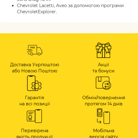
Chevrolet Lacetti, Aveo за допомогою програми
ChevroletExplorer.
Доставка Укрпоштою
Акції
або Новою Поштою
та бонуси
Гарантія
Обмін/повернення
на всі позиції
протягом 14 днів
Перевірена
Мобільна
якість продукції
версія сайту