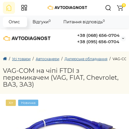
0
0
0
Опис
Відгуки
Питання відповідь
+38 (068) 656-0704
+38 (095) 656-0704
Усі товари
Автосканери
Дилерське обладнання
VAG-COM 
VAG-COM на чіпі FTDI з
перемикачем (VAG, FIAT, Chevrolet,
ВАЗ, ЗАЗ)
Хіт
Новинка