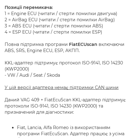
Позиції перемикача:
1 = Engine ECU (читати / стерти помилки двигуна)
2 = AirBag ECU (читати / стерти помилки AirBag)
3 = ABS ECU (читати / стерти помилки ABS)
4 = ESP ECU (читати / стерти помилки ESP)
Повна підтримка програми
FiatECUscan
включаючи
ABS, SRS, Engine ECU, ESP, АКПП.
KKL-адаптер підтримує протокол ISO-9141, ISO 14230
(KWP2000)
- VW / Audi / Seat / Skoda
У цій версії адаптера немає підтримки CAN шини
Даний VAG 409 + FiatEcuScan KKL-адаптер підтримує
протоколи ISO-9141, ISO 14230 (KWP2000) та
призначений для діагностики:
Fiat, Lancia, Alfa Romeo із використанням
програми FiatEcuScan. Адаптер працює з усіма