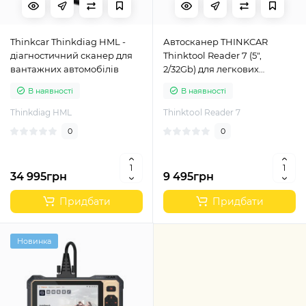
Thinkcar Thinkdiag HML -
Автосканер THINKCAR
діагностичний сканер для
Thinktool Reader 7 (5",
вантажних автомобілів
2/32Gb) для легкових
автомобілів
В наявності
В наявності
Thinkdiag HML
Thinktool Reader 7
0
0
34 995грн
9 495грн
Придбати
Придбати
Новинка