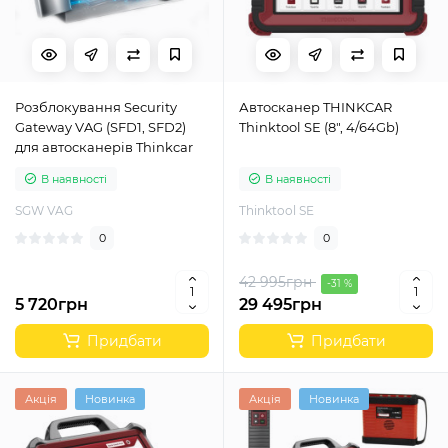
Розблокування Security
Автосканер THINKCAR
Gateway VAG (SFD1, SFD2)
Thinktool SE (8", 4/64Gb)
для автосканерів Thinkcar
В наявності
В наявності
SGW VAG
Thinktool SE
0
0
42 995грн
-31 %
5 720грн
29 495грн
Придбати
Придбати
Акція
Новинка
Акція
Новинка