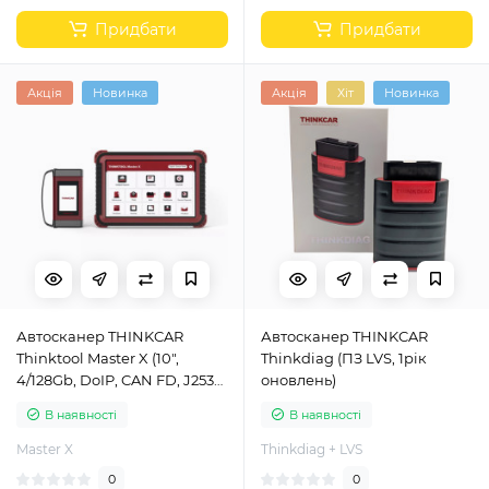
Придбати
Придбати
Акція
Новинка
Акція
Хіт
Новинка
Автосканер THINKCAR
Автосканер THINKCAR
Thinktool Master X (10",
Thinkdiag (ПЗ LVS, 1рік
4/128Gb, DoIP, CAN FD, J2534,
оновлень)
D-PDU, Online
В наявності
В наявності
програмування)
Master X
Thinkdiag + LVS
0
0