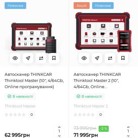
Новинка
Акція
Новинка
Автосканер THINKCAR
Автосканер THINKCAR
Thinktool Master (10", 4/64Gb,
Thinktool Master 2 (10",
Online програмування)
4/64Gb, Online
програмування)
В наявності
В наявності
Thinktool Master
Thinktool Master 2
0
0
73 995грн
-3 %
62 995грн
71 995грн