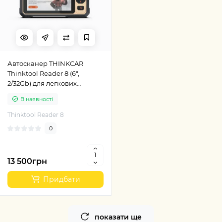
Автосканер THINKCAR
Thinktool Reader 8 (6",
2/32Gb) для легкових
автомобілів
В наявності
Thinktool Reader 8
0
13 500грн
Придбати
показати ще