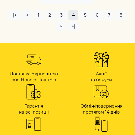
|<
<
1
2
3
4
5
6
7
8
>
>|
Доставка Укрпоштою
Акції
або Новою Поштою
та бонуси
Гарантія
Обмін/повернення
на всі позиції
протягом 14 днів