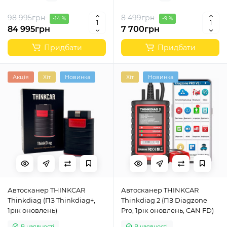
98 995грн
8 499грн
-14 %
-9 %
84 995грн
7 700грн
Придбати
Придбати
Акція
Хіт
Новинка
Хіт
Новинка
Автосканер THINKCAR
Автосканер THINKCAR
Thinkdiag (ПЗ Thinkdiag+,
Thinkdiag 2 (ПЗ Diagzone
1рік оновлень)
Pro, 1рік оновлень, CAN FD)
В наявності
В наявності