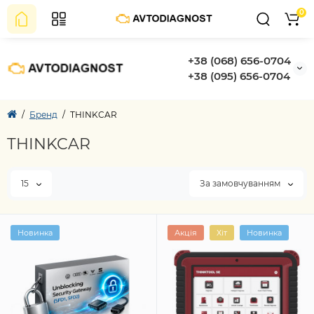
0
+38 (068) 656-0704
+38 (095) 656-0704
Бренд
THINKCAR
THINKCAR
15
За замовчуванням
Новинка
Акція
Хіт
Новинка