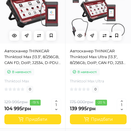
Автосканер THINKCAR
Автосканер THINKCAR
Thinktool Max (13.3", 8/256GB,
Thinktool Max Ultra (13.3",
CAN FD, DoIP, J2534, D-PDU,
8/256Gb, DoIP, CAN FD, J2534,
Online програмування)
D-PDU, Online
В наявності
В наявності
програмування)
Thinktool Max
Thinktool Max Ultra
0
0
129 995грн
175 000грн
-19 %
-20 %
104 995грн
139 995грн
Придбати
Придбати