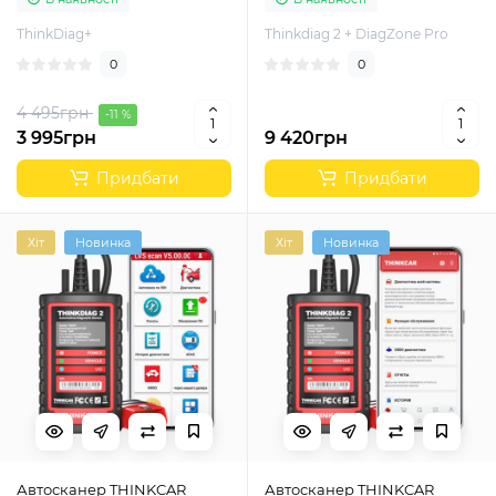
ThinkDiag+
Thinkdiag 2 + DiagZone Pro
0
0
4 495грн
-11 %
3 995грн
9 420грн
Придбати
Придбати
Хіт
Новинка
Хіт
Новинка
Автосканер THINKCAR
Автосканер THINKCAR