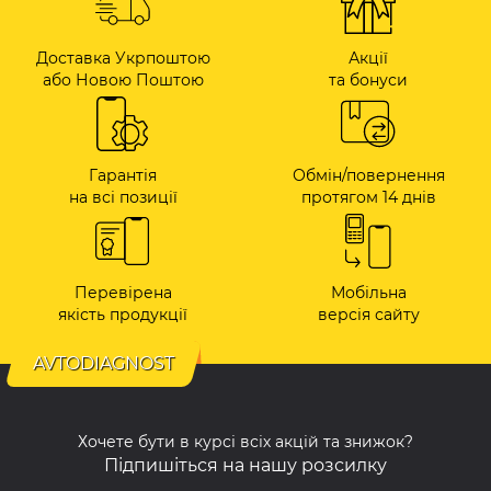
Доставка Укрпоштою
Акції
або Новою Поштою
та бонуси
Гарантія
Обмін/повернення
на всі позиції
протягом 14 днів
Перевірена
Мобільна
якість продукції
версія сайту
AVTODIAGNOST
Хочете бути в курсі всіх акцій та знижок?
Підпишіться на нашу розсилку