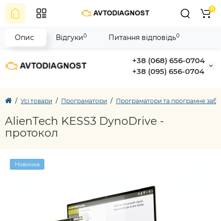
0
0
0
Опис
Відгуки
Питання відповідь
+38 (068) 656-0704
+38 (095) 656-0704
Усі товари
Програматори
Програматори та програмне забез
AlienTech KESS3 DynoDrive -
протокол
Новинка