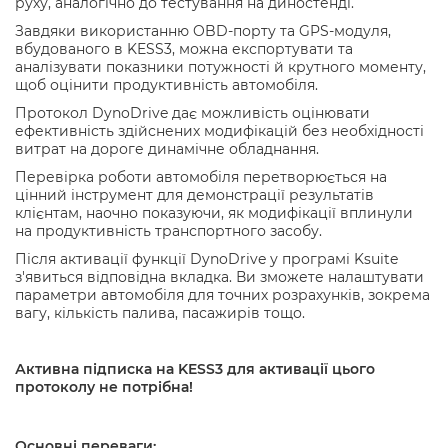
руху, аналогічно до тестування на дин
о
стенді.
Завдяки використанню OBD-порту та GPS-модуля,
вбудованого в KESS3, можна експортувати та
аналізувати показники потужності й крутного моменту,
щоб оцінити продуктивність автомобіля.
Протокол DynoDrive дає можливість оцінювати
ефективність
здійснених модифікацій
без необхідності
витрат на дороге динамічне обладнання.
Перевірка роботи автомобіля перетворюється на
цінний інструмент для демонстрації результатів
клієнтам, наочно показуючи, як модифікації вплинули
на продуктивність транспортного засобу.
Після активації функції DynoDrive у програмі Ksuite
з'явиться відповідна вкладка. Ви зможете налаштувати
параметри автомобіля для точних розрахунків, зокрема
вагу, кількість палива, пасажирів тощо.
Активна підписка на KESS3 для активації цього
протоколу не потрібна!
Основні переваги: