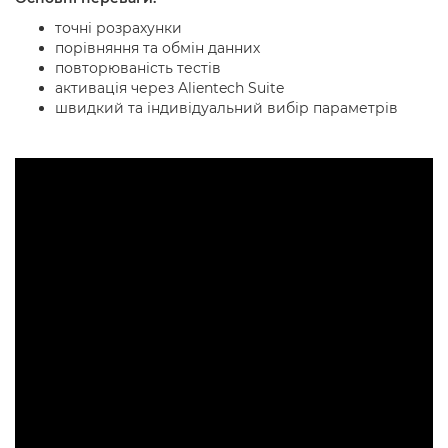
точні розрахунки
порівняння та обмін данних
повторюваність тестів
активація через Alientech Suite
швидкий та індивідуальний вибір параметрів