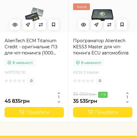
Акція
AlienTech ECM Titanium
Програматор Alientech
Credit - оригінальне ПЗ
KESS3 Master для чіп-
для чіп-тюнинга (1000
тюнінга ECU автомобілів
кредитів)
В наявності
В наявності
149757EC10
KESS 3 Master
0
0
36 050грн
-1 %
45 835грн
35 535грн
Придбати
Придбати