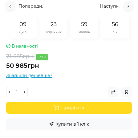
Попередн.
Наступн.
0
9
2
3
5
9
5
5
Днів
Годинник
хвилин
сік
В наявності
71 585грн
-29 %
50 985грн
Знайшли дешевше?
Придбати
Купити в 1 клік