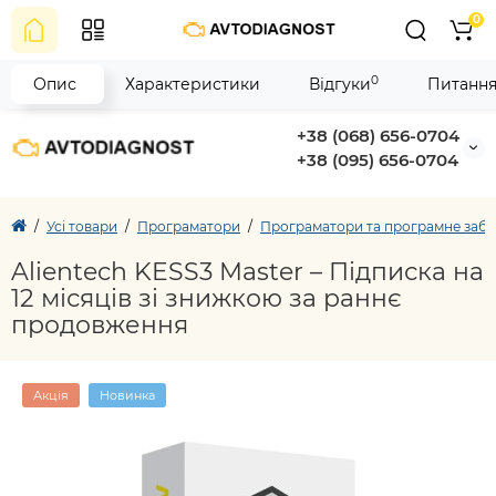
0
0
Опис
Характеристики
Відгуки
Питання
+38 (068) 656-0704
+38 (095) 656-0704
Усі товари
Програматори
Програматори та програмне забез
Alientech KESS3 Master – Підписка на
12 місяців зі знижкою за раннє
продовження
Акція
Новинка