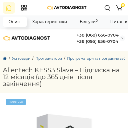
0
0
Опис
Характеристики
Відгуки
Питання
+38 (068) 656-0704
+38 (095) 656-0704
Усі товари
Програматори
Програматори та програмне забез
Alientech KESS3 Slave – Підписка на
12 місяців (до 365 днів після
закінчення)
Новинка