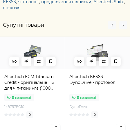
KESS3
,
чіп-тюнінг
,
продовження підписки
,
Alientech Suite
,
ліцензія
Супутні товари
AlienTech ECM Titanium
AlienTech KESS3
Credit - оригінальне ПЗ
DynoDrive - протокол
для чіп-тюнинга (1000
кредитів)
В наявності
В наявності
149757EC10
DynoDrive
0
0