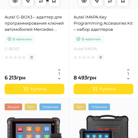
Autel G-BOX3 – адаптер для
Autel IMKPA Key
программирования ключей
Programming Accessories Kit
автомобилей Mercedes-
– набор адаптеров
Benz
В наличии
В наличии
G-BOX3
Autel IMKPA
0
0
6 213грн
8 493грн
Купить
Купить
Акция
Хит
Новинка
Хит
Новинка