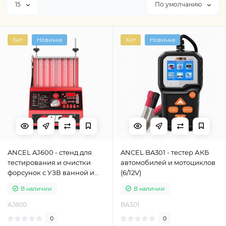
15
По умолчанию
Хит
Новинка
Хит
Новинка
ANCEL AJ600 - стенд для
ANCEL BA301 - тестер АКБ
тестирования и очистки
автомобилей и мотоциклов
форсунок с УЗВ ванной и
(6/12V)
подогревом
В наличии
В наличии
AJ600
BA301
0
0