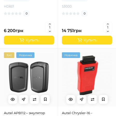
HD601
S3000
0
0
6 200грн
14 751грн
Купить
Купить
Хит
Новинка
Новинка
Autel APB112 – эмулятор
Autel Chrysler-16 -