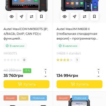
Autel MaxiCOM MK900TS (8",
Autel MaxiIM IM608 II
4/64Gb, DoIP, CAN FD) с
(глобальная стандартная
функцией
версия) – программатор
программирования TPMS
ключей
В наличии
В наличии
MK900TS
IM608 II standart
0
1
40 230грн
-11 %
35 760грн
134 994грн
Купить
Купить
Акция
Хит
Новинка
Акция
Новинка