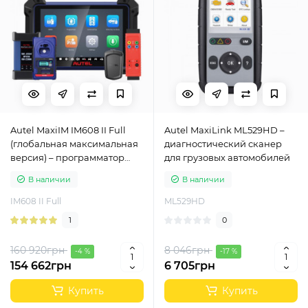
Autel MaxiIM IM608 II Full
Autel MaxiLink ML529HD –
(глобальная максимальная
диагностический сканер
версия) – программатор
для грузовых автомобилей
ключей
В наличии
В наличии
IM608 II Full
ML529HD
1
0
160 920грн
8 046грн
-4 %
-17 %
154 662грн
6 705грн
Купить
Купить