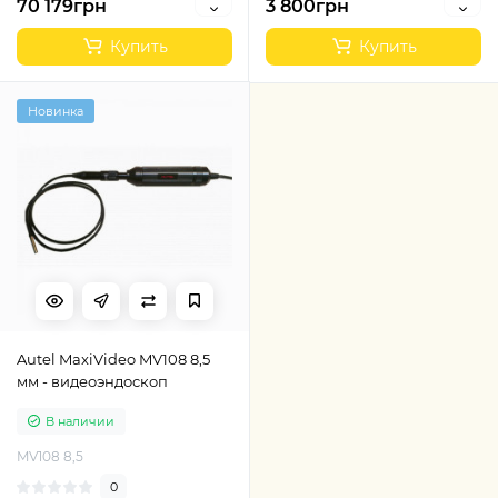
70 179грн
3 800грн
Купить
Купить
Новинка
Autel MaxiVideo MV108 8,5
мм - видеоэндоскоп
В наличии
MV108 8,5
0