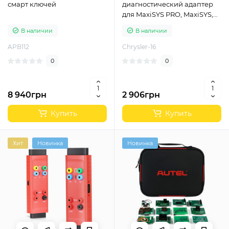
смарт ключей
диагностический адаптер
для MaxiSYS PRO, MaxiSYS,
MaxiSYS mini
В наличии
В наличии
APB112
Chrysler-16
0
0
8 940грн
2 906грн
Купить
Купить
Хит
Новинка
Новинка