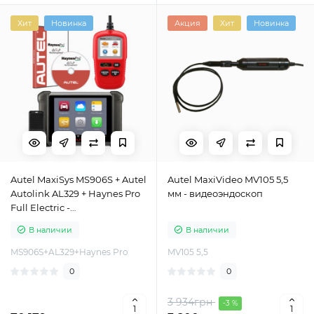
Хит
Новинка
Акция
Хит
Новинка
Autel MaxiSys MS906S + Autel
Autel MaxiVideo MV105 5,5
Autolink AL329 + Haynes Pro
мм - видеоэндоскоп
Full Electric -
спецпропозиция
В наличии
В наличии
MS906S+AL329+Haynes Pro
MV105 5,5
0
0
3 934грн
-3 %