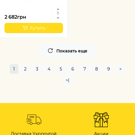
2 682грн
Купить
Показать еще
1
2
3
4
5
6
7
8
9
>
>|
Доставка Укрпочтой
Акции