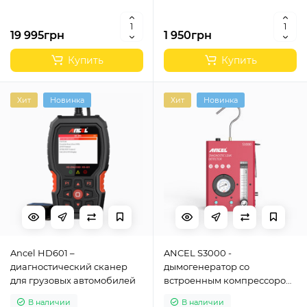
19 995грн
1 950грн
Купить
Купить
Хит
Новинка
Хит
Новинка
Ancel HD601 –
ANCEL S3000 -
диагностический сканер
дымогенератор со
для грузовых автомобилей
встроенным компрессором
и манометром
В наличии
В наличии