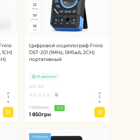
2
3
Часов
5
9
минут
5
5
сек
nirsi
Цифровой осциллограф Fnirsi
 1CH)
DST-201 (1MHz, 5MSa/s, 2CH)
CH)
портативный
В наличии
DST-201
0
1 990грн
-7 %
1 850грн
Новинка