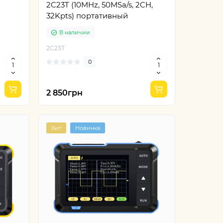
2C23T (10MHz, 50MSa/s, 2CH,
32Kpts) портативный
В наличии
2C23T
0
2 850грн
Хит
Новинка