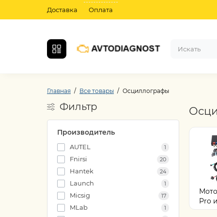
Доставка
Оплата
Главная
Все товары
Осциллографы
Фильтр
Осци
Производитель
AUTEL
1
Fnirsi
20
Hantek
24
Launch
1
Мото
Micsig
17
Pro и
MLab
1