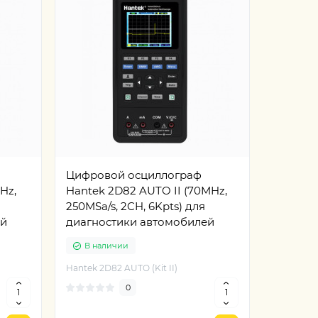
Цифровой осциллограф
Hz,
Hantek 2D82 AUTO II (70MHz,
250MSa/s, 2CH, 6Kpts) для
ей
диагностики автомобилей
В наличии
Hantek 2D82 AUTO (Kit II)
0