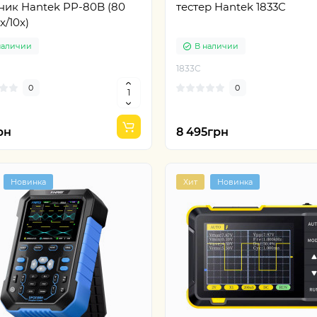
95грн
42 242грн
ник Hantek PP-80B (80
тестер Hantek 1833C
x/10x)
наличии
В наличии
1833C
0
0
рн
8 495грн
Новинка
Хит
Новинка