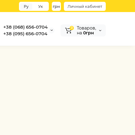
грн
Личный кабинет
Ру
Ук
+38 (068) 656-0704
Товаров,
0
на
0грн
+38 (095) 656-0704