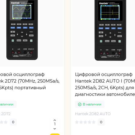
овой осциллограф
Цифровой осциллограф
k 2D72 (70MHz, 250MSa/s,
Hantek 2D82 AUTO I (70M
6Kpts) портативный
250MSa/s, 2CH, 6Kpts) для
диагностики автомобил
наличии
В наличии
 2D72
Hantek 2D82 AUTO
0
0