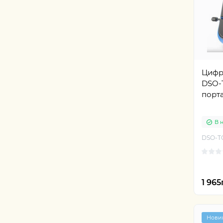
Цифр
DSO-T
порт
В 
DSO-T
1 965
Нови