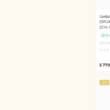
Цифр
DPOX1
2CH, 
В 
DPOX1
5 77
Хит