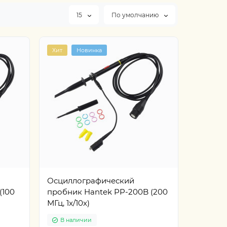
15
По умолчанию
Хит
Новинка
Осциллографический
(100
пробник Hantek PP-200B (200
МГц, 1x/10x)
В наличии