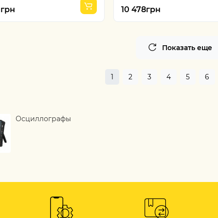
0грн
10 478грн
Показать еще
1
2
3
4
5
6
Осциллографы