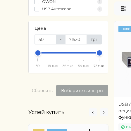
OWON
1
USB Autoscope
1
Цена
Нови
-
грн
50
18 тыс.
36 тыс.
54 тыс.
72 тыс.
Сбросить
Выберите фильтры
USB A
осци
Успей купить
функ
В 