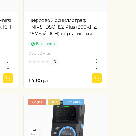
nirsi
Цифровой осциллограф
, 1CH)
FNIRSI DSO-152 Plus (200KHz,
2.5MSa/s, 1CH) портативный
В наличии
DSO152 Plus
0
1 430грн
Акция
Хит
Новинка
0
9
Дней