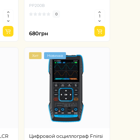
PP200B
0
680грн
Хит
Новинка
gen
нинга
LCR
Цифровой осциллограф Fnirsi