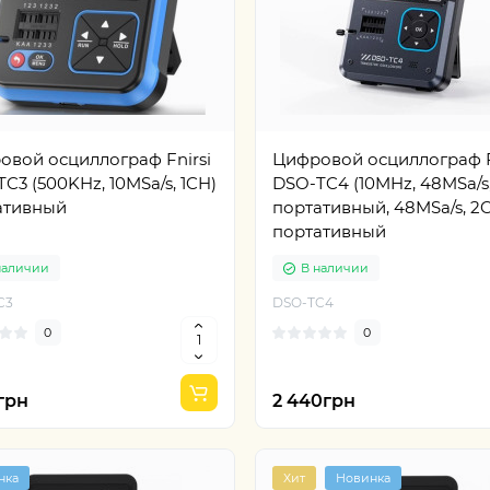
овой осциллограф Fnirsi
Цифровой осциллограф F
C3 (500KHz, 10MSa/s, 1CH)
DSO-TC4 (10MHz, 48MSa/s,
ативный
портативный, 48MSa/s, 2
портативный
наличии
В наличии
C3
DSO-TC4
0
0
грн
2 440грн
нка
Хит
Новинка