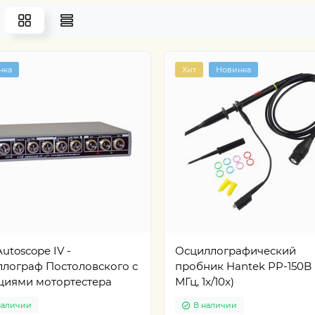
нка
Хит
Новинка
utoscope IV -
Осциллографический
ллограф Постоловского с
пробник Hantek PP-150B 
циями мотортестера
МГц, 1x/10x)
наличии
В наличии