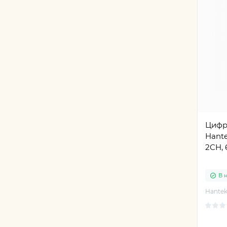
Цифр
Hante
2CH, 
В 
Hantek