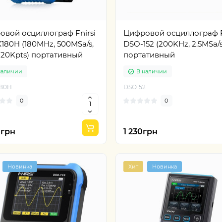
овой осциллограф Fnirsi
Цифровой осциллограф F
80H (180MHz, 500MSa/s,
DSO-152 (200KHz, 2.5MSa/s
120Kpts) портативный
портативный
наличии
В наличии
80H
DSO152
0
0
0грн
1 230грн
Новинка
Хит
Новинка