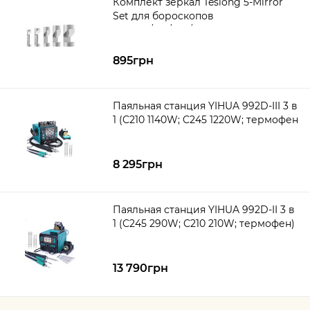
Комплект зеркал Teslong 5-Mirror
Set для бороскопов
NTG100/150/450/500 (5 шт.)
895грн
Паяльная станция YIHUA 992D-III 3 в
1 (C210 1140W; C245 1220W; термофен
1000W)
8 295грн
Паяльная станция YIHUA 992D-II 3 в
1 (C245 290W; C210 210W; термофен)
13 790грн