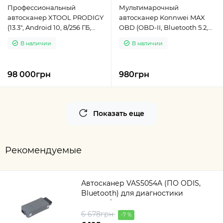
Профессиональный
Мультимарочный
автосканер XTOOL PRODIGY
автосканер Konnwei MAX
(13.3″, Android 10, 8/256 ГБ,
OBD (OBD-II, Bluetooth 5.2,
DoIP, CAN FD, ADAS)
12V)
В наличии
В наличии
98 000грн
980грн
Показать еще
Рекомендуемые
Автосканер VAS5054A (ПО ODIS,
Bluetooth) для диагностики
автомобилей VAG-группы
6 678грн
-7 %