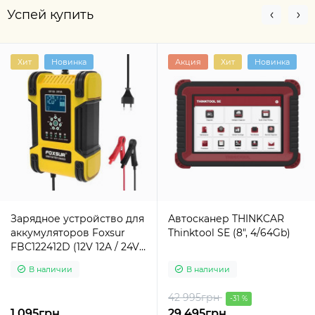
Успей купить
Хит
Новинка
Акция
Хит
Новинка
Зарядное устройство для
Автосканер THINKCAR
аккумуляторов Foxsur
Thinktool SE (8", 4/64Gb)
FBC122412D (12V 12A / 24V
6A, 6-200Ah), импульсное,
В наличии
В наличии
автоматическое
42 995грн
-31 %
1 095грн
29 495грн