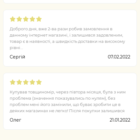
Доброго дня, вже 2-ва рази робив замовлення в
данному інтернет магазині, і залишився задовленим,
товар є в наявності, а швидкість доставки на високому
рівні...
Сергій
07.02.2022
Купував товщиномір, через півтора місяця, була з ним
проблема (значення показувались по нулям), без
проблем мені його замінили, що буває зробити це в
деяких магазинах не легко! Після покупки залишився
задоволеним, рекомендую даний..
Олег
21.01.2022