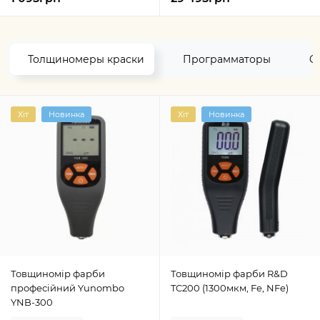
Толщиномеры краски
Программаторы
O
Хіт
Новинка
Хіт
Новинка
Товщиномір фарби
Товщиномір фарби R&D
професійний Yunombo
TC200 (1300мкм, Fe, NFe)
YNB-300