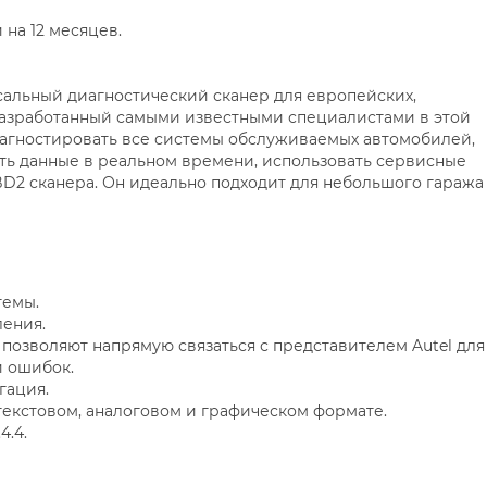
на 12 месяцев.
альный диагностический сканер для европейских,
разработанный самыми известными специалистами в этой
диагностировать все системы обслуживаемых автомобилей,
ь данные в реальном времени, использовать сервисные
D2 сканера. Он идеально подходит для небольшого гаража
темы.
ения.
позволяют напрямую связаться с представителем Autel для
и ошибок.
гация.
екстовом, аналоговом и графическом формате.
4.4.