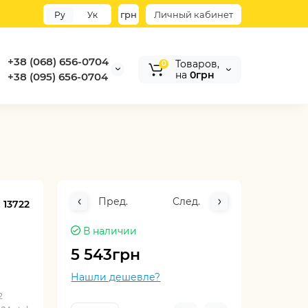
грн
Личный кабинет
Ру
Ук
+38 (068) 656-0704
Товаров,
0
на
0грн
+38 (095) 656-0704
Пред.
След.
:
13722
В наличии
5 543грн
Нашли дешевле?
2