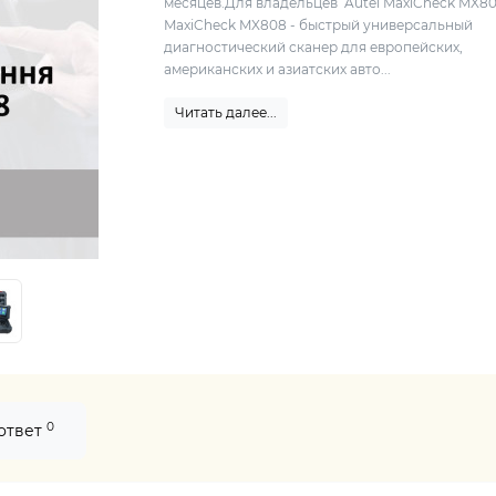
месяцев.Для владельцев Autel MaxiCheck MX80
MaxiCheck MX808 - быстрый универсальный
диагностический сканер для европейских,
американских и азиатских авто...
Читать далее...
0
 ответ