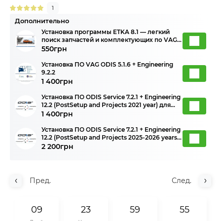
1
Дополнительно
Установка программы ETKA 8.1 — легкий
поиск запчастей и комплектующих по VAG
группе
550грн
Установка ПО VAG ODIS 5.1.6 + Engineering
9.2.2
1 400грн
Установка ПО ODIS Service 7.2.1 + Engineering
12.2 (PostSetup and Projects 2021 year) для
диагностики VAG-группы
1 400грн
Установка ПО ODIS Service 7.2.1 + Engineering
12.2 (PostSetup and Projects 2025-2026 years)
для диагностики VAG-группы
2 200грн
Пред.
След.
0
9
2
3
5
9
5
5