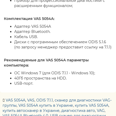
Прибор для профессиональной диагностики с
расширенным функционалом;
Комплектация VAS 5054A:
Адаптер VAS 5054A
Адаптер Bluetooth.
Кабель USB.
Диски с программным обеспечением ODIS 5.1.6
(по запросу менеджер предоставит ссылку на 7.1.1)
Рекомендуемые для VAS 5054A параметры
компьютера:
ОС Windows 7 (для ODIS 7.1.1 - Windows 10);
40Гб пространства на HDD.
USB-порт.
VAS 5054A
,
VAS
,
ODIS 7.1.1
,
сканер для диагностики VAG-
группы
,
VAS 5054A купить в Украине
,
купить VAS 5054A
,
купить автосканер в Украине
,
диагностика авто
,
VAG
,
VAS 5054A Bluetooth 4.0
,
USB сканер для диагностики