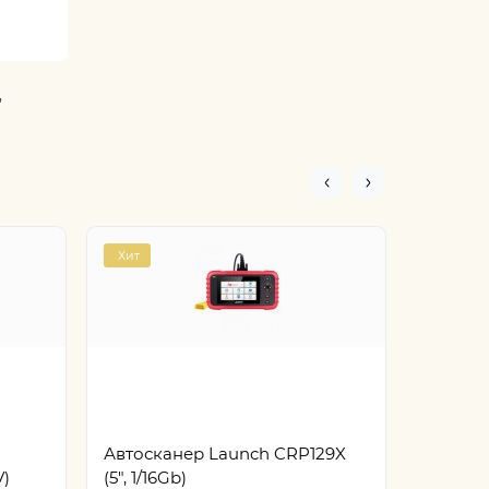
,
Хит
Автосканер Launch CRP129X
Автоск
V)
(5", 1/16Gb)
391 (10"