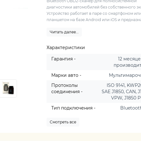
Bluetooth OBD2-сканер для полносистемной
диагностики автомобилей без собственного эк
Устройство работает в паре со смартфоном ил
планшетом на базе Android или iOS и предназна
Читать далее...
Характеристики
Гарантия -
12 месяце
производи
Марки авто -
Мультимаро
Протоколы
ISO 9141, KWP2
соединения -
SAE J1850, CAN, J
VPW, J1850
Тип подключения -
Bluetooth
Смотреть все