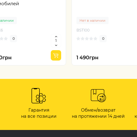
мобилей
наличии
Нет в наличии
X6
BST100
0
0
50грн
1 490грн
Гарантия
Обмен/возврат
на все позиции
на протяжении 14 дней