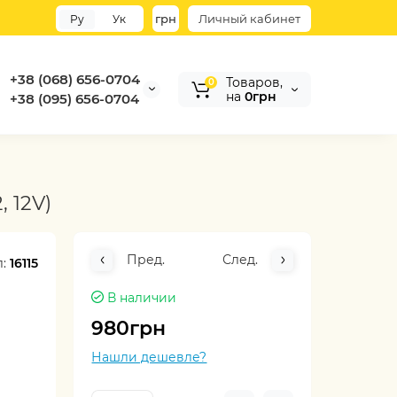
грн
Личный кабинет
Ру
Ук
+38 (068) 656-0704
Товаров,
0
на
0грн
+38 (095) 656-0704
 12V)
Пред.
След.
л:
16115
В наличии
980грн
Нашли дешевле?