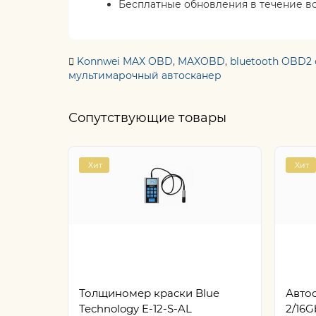
Бесплатные обновления в течение все
Konnwei MAX OBD
,
MAXOBD
,
bluetooth OBD2
мультимарочный автосканер
Сопутствующие товары
Хит
Хит
Толщиномер краски Blue
Автос
Technology E-12-S-AL
2/16G