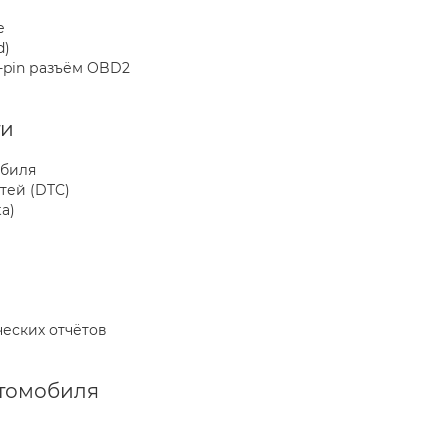
е
d)
-pin разъём OBD2
ти
обиля
тей (DTC)
a)
еских отчётов
томобиля