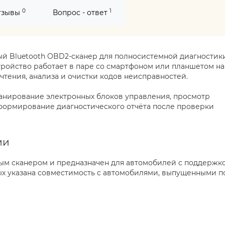
0
1
тзывы
Вопрос - ответ
й Bluetooth OBD2-сканер для полносистемной диагностик
тройство работает в паре со смартфоном или планшетом на
 чтения, анализа и очистки кодов неисправностей.
анирование электронных блоков управления, просмотр
формирование диагностического отчёта после проверки
ми
ым сканером и предназначен для автомобилей с поддержк
ых указана совместимость с автомобилями, выпущенными п