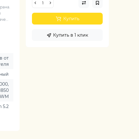
рана.
и
Купить
че...
Купить в 1 клик
в от
теля
чный
000,
1850
 PWM
 5.2