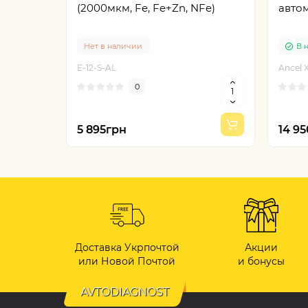
(2000мкм, Fe, Fe+Zn, NFe)
авто
Нет в наличии
В 
E-12-S-AL
Ancel 
0
5 895грн
14 9
Доставка Укрпочтой
Акции
или Новой Почтой
и бонусы
AVTODIAGNOST