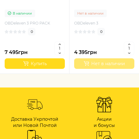
диагностики авто
В наличии
Нет в наличии
OBDeleven 3 PRO PACK
OBDeleven 3
0
0
7 495грн
4 395грн
Купить
Нет в наличии
Доставка Укрпочтой
Акции
или Новой Почтой
и бонусы