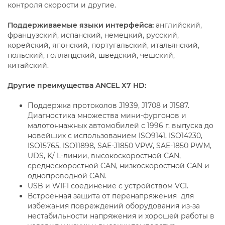
контроля скорости и другие.
Поддерживаемые языки интерфейса:
английский,
французский, испанский, немецкий, русский,
корейский, японский, португальский, итальянский,
польский, голландский, шведский, чешский,
китайский.
Другие преимущества ANCEL X7 HD:
Поддержка протоколов J1939, J1708 и J1587.
Диагностика множества мини-фургонов и
малотоннажных автомобилей с 1996 г. выпуска до
новейших с использованием ISO9141, ISO14230,
ISO15765, ISO11898, SAE-J1850 VPW, SAE-1850 PWM,
UDS, K/ L-линии, высокоскоростной CAN,
среднескоростной CAN, низкоскоростной CAN и
однопроводной CAN.
USB и WIFI соединение с устройством VCI.
Встроенная защита от перенапряжения для
избежания повреждений оборудования из-за
нестабильности напряжения и хорошей работы в