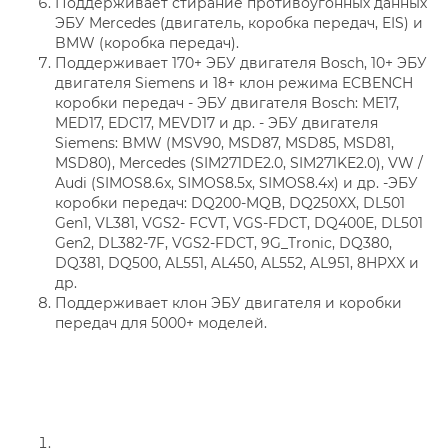
Поддерживает стирание противоугонных данных
ЭБУ Mercedes (двигатель, коробка передач, EIS) и
BMW (коробка передач).
Поддерживает 170+ ЭБУ двигателя Bosch, 10+ ЭБУ
двигателя Siemens и 18+ клон режима ECBENCH
коробки передач - ЭБУ двигателя Bosch: ME17,
MED17, EDC17, MEVD17 и др. - ЭБУ двигателя
Siemens: BMW (MSV90, MSD87, MSD85, MSD81,
MSD80), Mercedes (SIM271DE2.0, SIM271KE2.0), VW /
Audi (SIMOS8.6x, SIMOS8.5x, SIMOS8.4x) и др. -ЭБУ
коробки передач: DQ200-MQB, DQ250XX, DL501
Gen1, VL381, VGS2- FCVT, VGS-FDCT, DQ400E, DL501
Gen2, DL382-7F, VGS2-FDCT, 9G_Tronic, DQ380,
DQ381, DQ500, AL551, AL450, AL552, AL951, 8HPXX и
др.
Поддерживает клон ЭБУ двигателя и коробки
передач для 5000+ моделей.