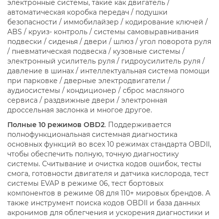
электронные системы, такие как двигатель /
автоматическая коробка передач / подушки
безопасности / иммобилайзер / кодирование ключей /
ABS / круиз- контроль / системы самовыравнивания
подвески / сиденья / двери / шлюз / угол поворота руля
/ пневматическая подвеска / кузовные системы /
электронный усилитель руля / гидроусилитель руля /
давление в шинах / интеллектуальная система помощи
при парковке / дверные электродвигатели /
аудиосистемы / кондиционер / сброс масляного
сервиса / раздвижные двери / электронная
дроссельная заслонка и многое другое.
Полные 10 режимов OBD2
. Поддерживается
полнофункциональная системная диагностика
основных функций во всех 10 режимах стандарта OBDII,
чтобы обеспечить полную, точную диагностику
системы. Считывание и очистка кодов ошибок, тесты
смога, готовности двигателя и датчика кислорода, тест
системы EVAP в режиме 06, тест бортовых
компонентов в режиме 08 для 110+ мировых брендов. А
также инструмент поиска кодов OBDII и база данных
акронимов для облегчения и ускорения диагностики и