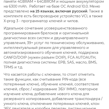
памяти 4GBRAM + 64GBROM и мощным аккумулятором
на 6300 mAh. Работает на базе ОС Android 10.0. Меню
представлено
на 25 языках, включая русский
. Также в
комплекте есть беспроводное устройство VCI, а также
X-prog 3 - программатор ключей и чипов.
Идеальное сочетание усовершенствованного
программирования брелоков и оригинальной
диагностики всех систем и двунаправленного
управления, 39+ услуг по техническому обслуживанию,
интеллектуальный режим для управляемого и
автоматизированного обучения ключей, поддержка
CANFD/DOIP (нужен разъем DOIP), FCA AUTOAUTH,
полная диагностика системы: EPB, SAS, масло, BMS,
TPMS и т.д.
Что касается работы с ключами, то стоит отметить
такие функции, как считывание PIN-кода (все
потерянные ключи), обучение ключей, соответствие
ключей, сброс / кодирование ЭБУ IMMO, повторное
изучение ключа, добавление нового ключа для
резервного копирования, добавление транспондера /
умного ключа, отключение потерянных ключей, клон
ЭБУ двигателя и коробки передач, дистанционное