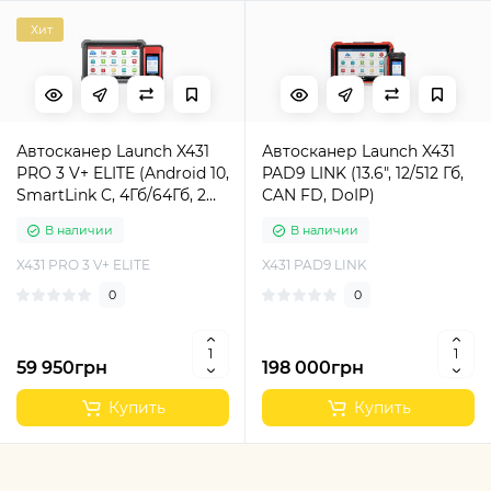
Хит
Автосканер Launch X431
Автосканер Launch X431
PRO 3 V+ ELITE (Android 10,
PAD9 LINK (13.6", 12/512 Гб,
SmartLink C, 4Гб/64Гб, 2
CAN FD, DoIP)
года бесплатных
В наличии
В наличии
обновлений)
X431 PRO 3 V+ ELITE
X431 PAD9 LINK
0
0
59 950грн
198 000грн
Купить
Купить