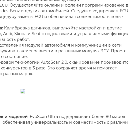
ECU
: Осуществляйте онлайн и офлайн программирование 
des-Benz и других автомобилей. Следуйте кодировкам ECU
роцедуру замены ECU и обеспечивая совместимость новых
а
: Калибровка датчиков, выполняйте настройки и другие
, Audi, Skoda и Seat с подсказками и управляемыми функци
вность работ.
едставления модулей автомобиля и коммуникации в сети
аруживать неисправности в различных модулях ЭСУ. Просто
го состояние.
едовой технологии AutoScan 2.0, сканирование производитс
конкурентов в 3 раза. Это сохраняет время и помогает
и разных марок.
ок и моделей
: EvoScan Ultra поддерживает более 80 марок
й, обеспечивая универсальность и совместимость с различ