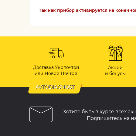
Так как прибор активируется на конечног
Доставка Укрпочтой
Акции
или Новой Почтой
и бонусы
AVTODIAGNOST
Хотите быть в курсе всех ак
Подпишитесь на н