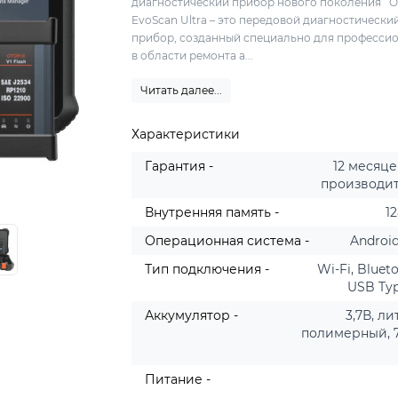
диагностический прибор нового поколения 
EvoScan Ultra – это передовой диагностически
прибор, созданный специально для професси
в области ремонта а...
Читать далее...
Характеристики
Гарантия -
12 месяце
производи
Внутренняя память -
1
Операционная система -
Android
Тип подключения -
Wi-Fi, Bluet
USB Typ
Аккумулятор -
3,7В, ли
полимерный, 
Питание -