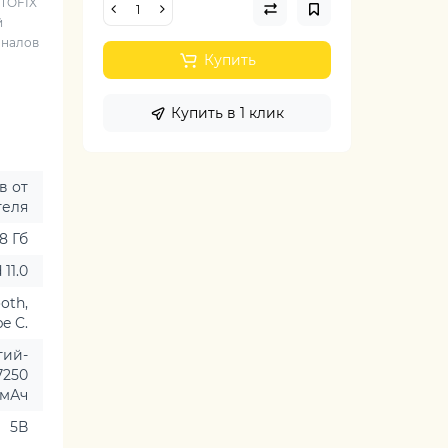
OTOFIX
й
оналов
Купить
Купить в 1 клик
в от
теля
28 Гб
 11.0
ooth,
e C.
тий-
7250
мАч
5В