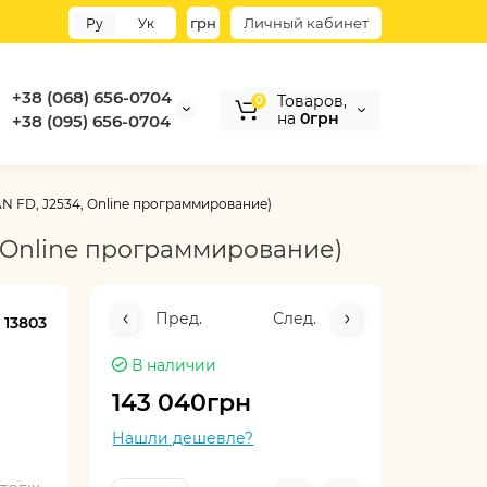
грн
Личный кабинет
Ру
Ук
+38 (068) 656-0704
Товаров,
0
на
0грн
+38 (095) 656-0704
CAN FD, J2534, Online программирование)
4, Online программирование)
Пред.
След.
:
13803
В наличии
143 040грн
Нашли дешевле?