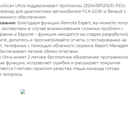
EvoScan Ultra поддерживает протоколы J2534/RP1210/D-PDU,
Gateway для диагностики автомобилей FCA-SGW и Renault с
ммного обеспечения.
рования
: Благодаря функции Remote Expert, вы можете полу
 экспертами в случае возникновения сложных проблем с
раине и Европе – функция находится на стадии разработки)
ните, делитесь и просматривайте отчеты о тестировании на
К, телефоны) с помощью облачного сервиса Report Managem
обеспечивает легкий обмен отчетами.
an Ultra имеет 2-летнее бесплатное обновление программно
вые функции, исправляет ошибки и расширяет покрытие
яется 1-летняя гарантия качества. Наша команда готова
с вопросы.