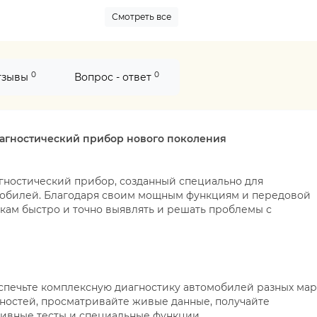
Смотреть все
0
0
тзывы
Вопрос - ответ
иагностический прибор нового поколения
гностический прибор, созданный специально для
мобилей. Благодаря своим мощным функциям и передовой
икам быстро и точно выявлять и решать проблемы с
еспечьте комплексную диагностику автомобилей разных мар
ностей, просматривайте живые данные, получайте
ивные тесты и специальные функции.